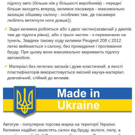
підлогу авто (більше ніж у більшості виробників) - передні
більше заходять вперед, килимок пасажира - максимально
захищає обшивку салону - особливо там, де пасажири
люблять витягнути ноги довше)).
Задні килимок робляться або з двох частин(зазвичай у джипів
там де підлога рівна), або з трьох частин - з перемичкою на
тунель. Завдяки такому ходу килимки Peugeot 208 с 2012
легко виймаються з салону, без прокидання і проливання
бруду. При цьому вони максимально закривають підлогу
автомобіля.
Матеріал без летючих запахів і дуже еластичний, в якості
пластифікаторів використовується якісний каучук-матеріал
довговічний, стійкий до впливів.
Автогум - популярна торгова марка на території України.
Килимки надійно захистять салон від бруду, вологи, пилу, а