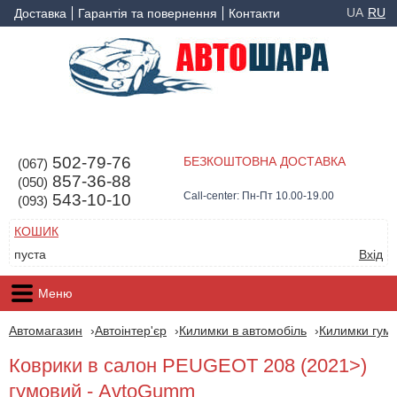
UA
RU
Доставка
Гарантія та повернення
Контакти
502-79-76
БЕЗКОШТОВНА ДОСТАВКА
(067)
857-36-88
(050)
Call-center: Пн-Пт 10.00-19.00
543-10-10
(093)
КОШИК
пуста
Вхід
Меню
Автомагазин
Автоінтер'єр
Килимки в автомобіль
Килимки гумо
Коврики в салон PEUGEOT 208 (2021>)
гумовий - AvtoGumm