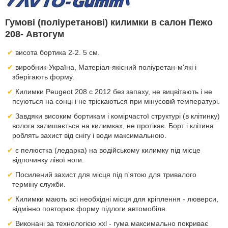
Гумові (поліуретанові) килимки в салон Пежо
208- Автогум
висота бортика 2-2. 5 см.
виробник-Україна, Матеріал-якісний поліуретан-м'які і
зберігають форму.
Килимки Peugeot 208 с 2012 без запаху, не вицвітають і не
псуються на сонці і не тріскаються при мінусовій температурі.
Завдяки високим бортикам і комірчастої структурі (в клітинку)
волога залишається на килимках, не протікає. Борт і клітина
роблять захист від снігу і води максимальною.
є пелюстка (ледарка) на водійському килимку під місце
відпочинку лівої ноги.
Посилений захист для місця під п'ятою для тривалого
терміну служби.
Килимки мають всі необхідні місця для кріплення - люверси,
відмінно повторює форму підлоги автомобіля.
Виконані за технологією xxl - гума максимально покриває