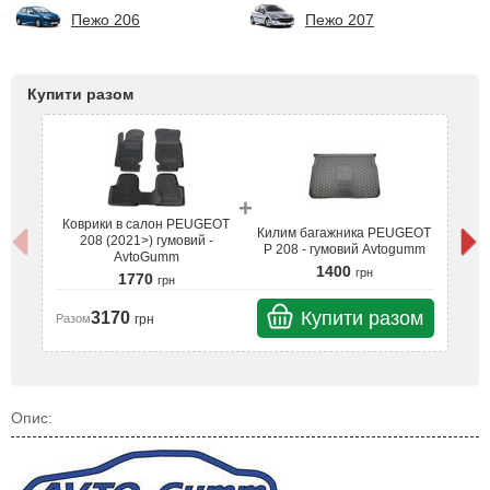
Пежо 206
Пежо 207
Купити разом
+
Коврики в салон PEUGEOT
К
Килим багажника PEUGEOT
208 (2021>) гумовий -
P 208 - гумовий Avtogumm
AvtoGumm
1400
грн
1770
грн
Купити разом
3170
грн
Разом
Ра
Опис: