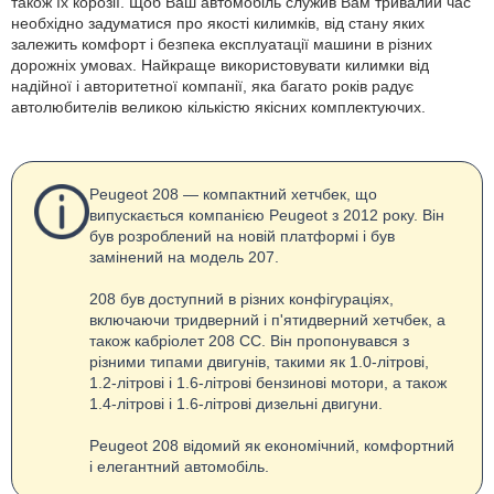
також їх корозії. Щоб Ваш автомобіль служив Вам тривалий час
необхідно задуматися про якості килимків, від стану яких
залежить комфорт і безпека експлуатації машини в різних
дорожніх умовах. Найкраще використовувати килимки від
надійної і авторитетної компанії, яка багато років радує
автолюбителів великою кількістю якісних комплектуючих.
Peugeot 208 — компактний хетчбек, що
випускається компанією Peugeot з 2012 року. Він
був розроблений на новій платформі і був
замінений на модель 207.
208 був доступний в різних конфігураціях,
включаючи тридверний і п'ятидверний хетчбек, а
також кабріолет 208 CC. Він пропонувався з
різними типами двигунів, такими як 1.0-літрові,
1.2-літрові і 1.6-літрові бензинові мотори, а також
1.4-літрові і 1.6-літрові дизельні двигуни.
Peugeot 208 відомий як економічний, комфортний
і елегантний автомобіль.