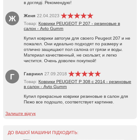
в догляді. Рекомендую!
Женя
22.04.2023
Ж
Товар:
Коврики PEUGEOT P 207 - резиновые в
салон - Avto Gumm
Купил коврики автогум для своего Peugeot 207 и не
пожалел. Они идеально подходят по размеру и
отлично защищают пол салона от грязи и воды.
Материал качественный, не скользит, и легко
чистится. Очень доволен покупкой!
Гавриил
27.09.2018
Г
Товар:
Коврики PEUGEOT P 308 с 2014 - резиновые
в салон - Avto Gumm
Купил прекрасные коврики резиновые в салон для
Пежо все подошло, соответствует картинке.
Залиште відгук
ДО ВАШОЇ МАШИНИ ПІДХОДИТЬ: