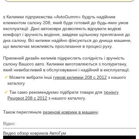
s Килимки підприємства «AvtoGumm» будуть надійним
елементом салону 208, який буде готовий до будь-яких умов
експлуатації. Дані автоковри дозволяють відчувати водієві
комфорт і зручність водіння, завдяки щільному прилягання до
дна салону. Всі килими надійно фіксуються до днища машини,
що виключає можливість прослизання в процесі руху.
Приємний дизайн килимів підкреслить солідність і зручність
салону Вашого авто. Килимки виготовляються з поліуретану,
який невибагливий в обслуговуванні і надійний в експлуатації.
Можете вибрати інші
гумові килимки 208 с 2012
з нашого
каталогу
Так само рекомендуємо підібрати товари для
тюнінгу
Peugeot 208 с 2012
з нашого каталогу.
Також перегляньте
резинові коврики в машину
.
Відео:
Видео обзор ковриков АвтоГум