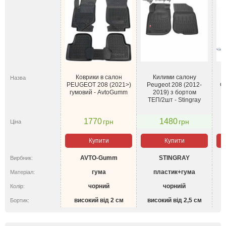
Коврики в салон
Килими салону
Назва
PEUGEOT 208 (2021>)
Peugeot 208 (2012-
Gl
гумовий - AvtoGumm
2019) з бортом
ТЕП/2шт - Stingray
1770
1480
грн
грн
Ціна
Купити
Купити
AVTO-Gumm
STINGRAY
Вирбник:
гума
пластик+гума
Матеріал:
чорний
чорниій
Колір:
високий від 2 см
високий від 2,5 см
Бортик: