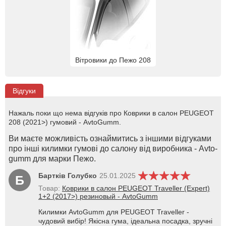
Вітровики до Пежо 208
Відгуки
Нажаль поки що нема відгуків про Коврики в салон PEUGEOT
208 (2021>) гумовий - AvtoGumm.
Ви маєте можливість ознаймитись з іншими відгуками
про інші килимки гумові до салону від виробника - Avto-
gumm для марки Пежо.
Бартків Голубко
25.01.2025
Б
Товар:
Коврики в салон PEUGEOT Traveller (Expert)
1+2 (2017>) резиновый - AvtoGumm
Килимки AvtoGumm для PEUGEOT Traveller -
чудовий вибір! Якісна гума, ідеальна посадка, зручні