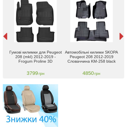
El
Гумові килимки для Peugeot
Автомобільні килими SKOPA
kI)
208 (mkI) 2012-2019 -
Peugeot 208 2012-2019
с
013-
Frogum Proline 3D
Словаччина KM-258 black
3799
4850
грн
грн