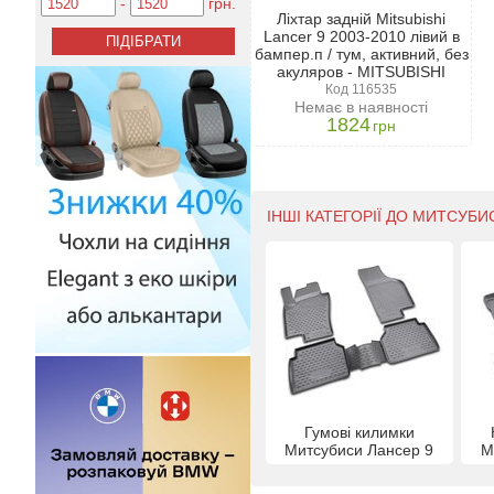
-
грн.
Ліхтар задній Mitsubishi
Lancer 9 2003-2010 лівий в
бампер.п / тум, активний, без
акуляров - MITSUBISHI
Код 116535
Немає в наявності
1824
грн
ІНШІ КАТЕГОРІЇ ДО МИТСУБИС
Гумові килимки
Митсубиси Лансер 9
М