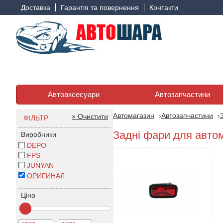
Доставка
Гарантія та повернення
Контакти
Автоаксесуари
Автозапчастини
Автомагазин
Автозапчастини
× Очистити
ФІЛЬТР
Задні фари для автом
Виробники
DEPO
FPS
JUNYAN
ОРИГИНАЛ
Ціна