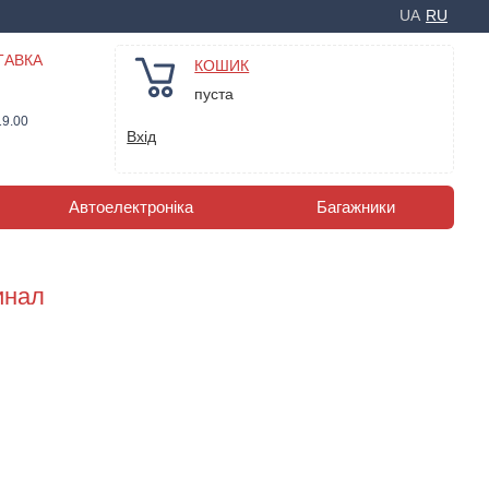
UA
RU
ТАВКА
КОШИК
пуста
19.00
Вхід
Автоелектроніка
Багажники
инал