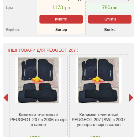
1173
790
грн
грн
Ціна
Купити
Купити
Surtep
Benke
Вирбник:
ІНШІ ТОВАРИ ДЛЯ PEUGEOT 207 :
i 5
Килимки текстильні
Килимки текстильні
на
PEUGEOT 207 з 2006 го сірі
PEUGEOT 207 [SW] з 2007
0см
в салон
універсал сірі в салон