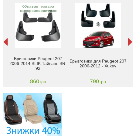
 207
Бризковики Peugeot 207
Бры
Брызговики для Peugeot 207
2006-2014 BLIK Тайвань BR-
2006-2012 - Xukey
92
860
790
грн
грн