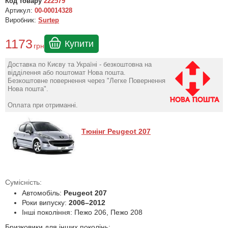
Код товару
222579
Артикул:
00-00014328
Виробник:
Surtep
1173
Купити
грн
Доставка по Києву та Україні - безкоштовна на
відділення або поштомат Нова пошта.
Безкоштовне повернення через "Легке Повернення
Нова пошта".
Оплата при отриманні.
Тюнінг Peugeot 207
Сумісність:
Автомобіль:
Peugeot 207
Роки випуску:
2006–2012
Інші покоління: Пежо 206, Пежо 208
Бризковики для інших поколінь: