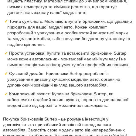
міцність пластику. Матеріал стійкий до УФ-випромінювання,
низьких температур та хімічних реагентів, що гарантує
довговічність захисту вашої моделі авто.
Точна сумісність: Можливість купити бризковики, що ідеально
підходять для вашої моделі авто. Кожен комплект
розроблений з урахуванням особливостей конкретної марки
та моделі автомобіля, забезпечуючи бездоганну установку та
надійне кріплення.
Проста установка: Купити та встановити бризковики Surtep
може кожен автовласник - монтаж займає мінімум часу і не
вимагає спеціального інструменту або професійних навичок.
Сучасний дизайн: Бризковики Surtep розроблені з
урахуванням дизайну сучасних моделей авто, органічно
доповнюючи зовнішній вигляд вашого автомобіля.
Комплексний захист: Купивши бризковики Surtep, ви
забезпечите надійний захист кузова, порогів та днища вашої
моделі авто від корозії та механічних пошкоджень.
Покупка бризковиків Surtep - це розумна інвестиція у
довговічність та привабливий зовнішній вигляд вашого
автомобіля. Захистіть свою модель авто від непередбачених
пошкоджень та збережіть її у відмінному стані разом із Surtep!