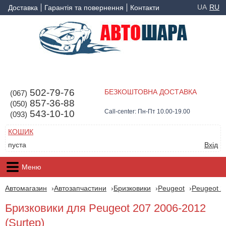
UA
RU
Доставка
Гарантія та повернення
Контакти
502-79-76
БЕЗКОШТОВНА ДОСТАВКА
(067)
857-36-88
(050)
Call-center: Пн-Пт 10.00-19.00
543-10-10
(093)
КОШИК
пуста
Вхід
Меню
Автомагазин
Автозапчастини
Бризковики
Peugeot
Peugeot 2
Бризковики для Peugeot 207 2006-2012
(Surtep)