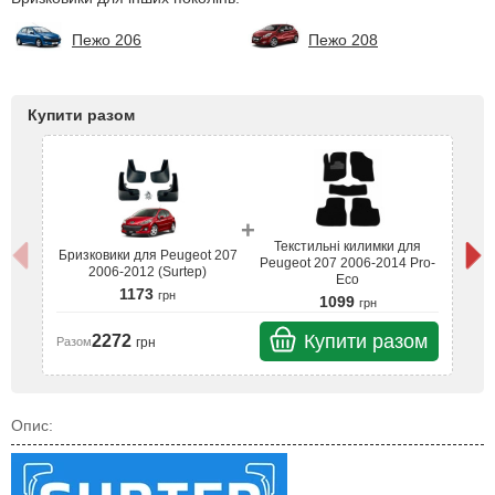
Пежо 206
Пежо 208
Купити разом
+
Текстильні килимки для
Бризковики для Peugeot 207
Бр
Peugeot 207 2006-2014 Pro-
2006-2012 (Surtep)
Eco
1173
грн
1099
грн
Купити разом
2272
грн
Разом
Ра
Опис: