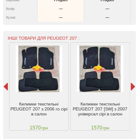
Frogum
Frogum
Вирбник:
—
—
Колір:
—
—
Кузов:
ІНШІ ТОВАРИ ДЛЯ PEUGEOT 207 :
i 5
ng
Килимки текстильні
Килимки текстильні
PEUGEOT 207 з 2006 го сірі
PEUGEOT 207 [SW] з 2007
в салон
універсал сірі в салон
см
1570
1570
грн
грн