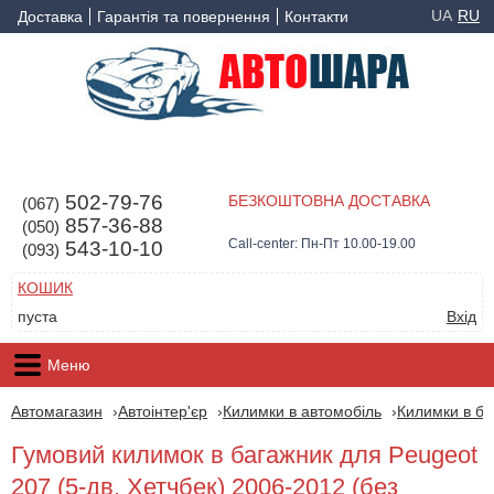
UA
RU
Доставка
Гарантія та повернення
Контакти
502-79-76
БЕЗКОШТОВНА ДОСТАВКА
(067)
857-36-88
(050)
Call-center: Пн-Пт 10.00-19.00
543-10-10
(093)
КОШИК
пуста
Вхід
Меню
Автомагазин
Автоінтер'єр
Килимки в автомобіль
Килимки в ба
Гумовий килимок в багажник для Peugeot
207 (5-дв. Хетчбек) 2006-2012 (без