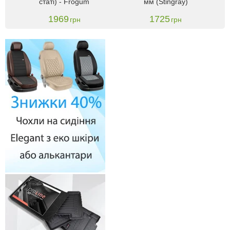
статі) - Frogum
мм (Stingray)
дво
1969
1725
грн
грн