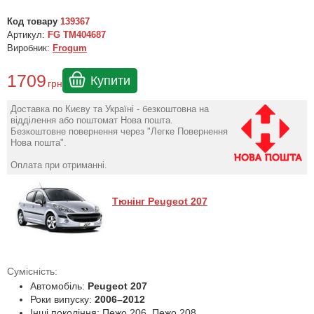
Код товару
139367
Артикул:
FG TM404687
Виробник:
Frogum
1709
Купити
грн
Доставка по Києву та Україні - безкоштовна на
відділення або поштомат Нова пошта.
Безкоштовне повернення через "Легке Повернення
Нова пошта".
Оплата при отриманні.
Тюнінг Peugeot 207
Сумісність:
Автомобіль:
Peugeot 207
Роки випуску:
2006–2012
Інші покоління: Пежо 206, Пежо 208