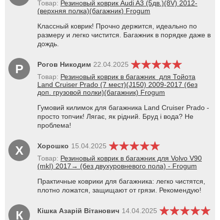
Товар:
Резиновый коврик Audi A3 (5дв.)(8V) 2012-
(верхняя полка)(багажник) Frogum
Классный коврик! Прочно держится, идеально по
размеру и легко чистится. Багажник в порядке даже в
дождь.
Рогов Никодим
22.04.2025
Р
Товар:
Резиновый коврик в багажник для Тойота
Land Cruiser Prado (7 мест)(J150) 2009-2017 (без
доп. грузовой полки)(багажник) Frogum
Гумовий килимок для багажника Land Cruiser Prado -
просто топчик! Лягає, як рідний. Бруд і вода? Не
проблема!
Хорошко
15.04.2025
Х
Товар:
Резиновый коврик в багажник для Volvo V90
(mkI) 2017→ (без двухуровневого пола) - Frogum
Практичные коврики для багажника: легко чистятся,
плотно ложатся, защищают от грязи. Рекомендую!
Кішка Азарій Вітанович
14.04.2025
К