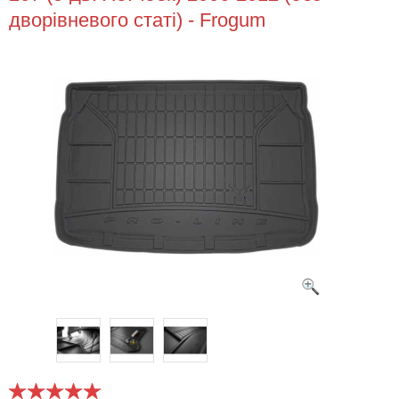
дворівневого статі) - Frogum