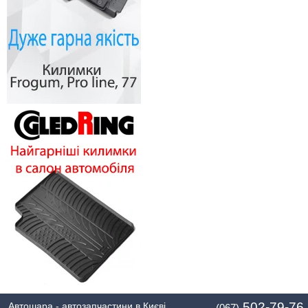
502-79-76
Автошара - автозапчастини в Києві.
(067)