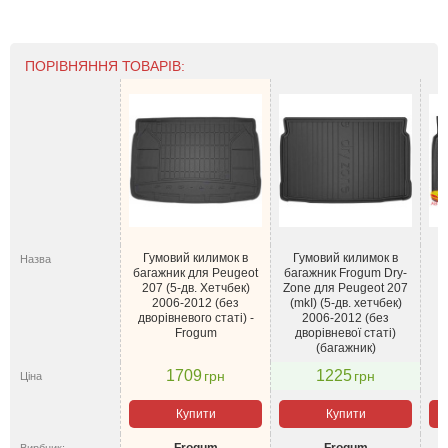
ПОРІВНЯННЯ ТОВАРІВ:
Гумовий килимок в
Гумовий килимок в
Назва
багажник для Peugeot
багажник Frogum Dry-
207 (5-дв. Хетчбек)
Zone для Peugeot 207
2006-2012 (без
(mkI) (5-дв. хетчбек)
дворівневого статі) -
2006-2012 (без
Frogum
дворівневої статі)
(багажник)
1709
1225
грн
грн
Ціна
Купити
Купити