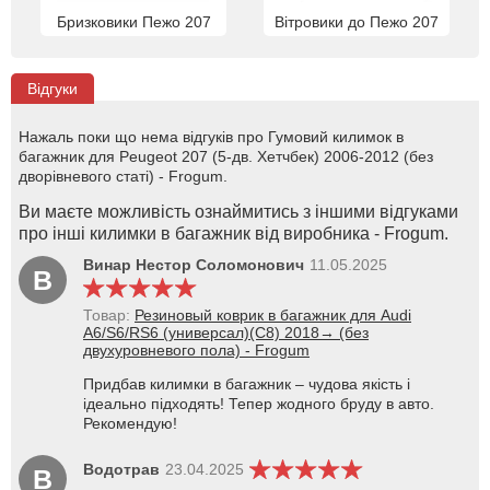
Бризковики Пежо 207
Вітровики до Пежо 207
Відгуки
Нажаль поки що нема відгуків про Гумовий килимок в
багажник для Peugeot 207 (5-дв. Хетчбек) 2006-2012 (без
дворівневого статі) - Frogum.
Ви маєте можливість ознаймитись з іншими відгуками
про інші килимки в багажник від виробника - Frogum.
Винар Нестор Соломонович
11.05.2025
В
Товар:
Резиновый коврик в багажник для Audi
A6/S6/RS6 (универсал)(C8) 2018→ (без
двухуровневого пола) - Frogum
Придбав килимки в багажник – чудова якість і
ідеально підходять! Тепер жодного бруду в авто.
Рекомендую!
Водотрав
23.04.2025
В