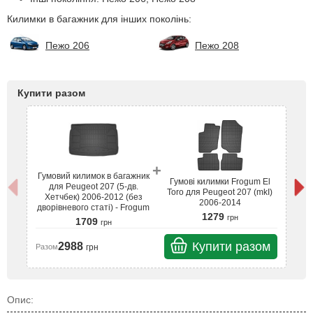
Килимки в багажник для інших поколінь:
Пежо 206
Пежо 208
Купити разом
+
Гумовий килимок в багажник
Гу
Гумові килимки Frogum El
для Peugeot 207 (5-дв.
Toro для Peugeot 207 (mkI)
Хетчбек) 2006-2012 (без
2006-2014
дворівневого статі) - Frogum
дв
1279
грн
1709
грн
Купити разом
2988
грн
Разом
Ра
Опис: