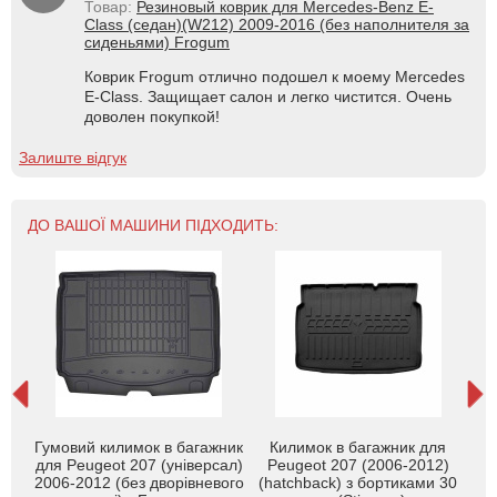
Товар:
Резиновый коврик для Mercedes-Benz E-
Class (седан)(W212) 2009-2016 (без наполнителя за
сиденьями) Frogum
Коврик Frogum отлично подошел к моему Mercedes
E-Class. Защищает салон и легко чистится. Очень
доволен покупкой!
Залиште відгук
ДО ВАШОЇ МАШИНИ ПІДХОДИТЬ:
Гум
Гумовий килимок в багажник
Килимок в багажник для
ot
для Peugeot 207 (універсал)
Peugeot 207 (2006-2012)
) з
P
2006-2012 (без дворівневого
(hatchback) з бортиками 30
y
х