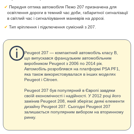
Передня оптика автомобіля Пежо 207 призначена для
освітлення дороги в темний час доби, габаритної сигналізації
в світлий час і сигналізування маневрів на дорозі.
Тип кріплення і підключення сумісний з 207.
Peugeot 207 — компактний автомобіль класу B,
що випускався французьким автомобільним
виробником Peugeot з 2006 по 2014 рік.
Автомобіль розроблявся на платформі PSA PF1,
яка також використовувалася в інших моделях
Peugeot і Citroen.
Peugeot 207 був популярний в Європі завдяки
своїй економічності і надійності. У 2012 році його
замінив Peugeot 208, який зберігає деякі елементи
дизайну Peugeot 207. Сьогодні Peugeot 207
залишається популярним вибором на вторинному
ринку.