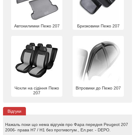
Автокилимки Пежо 207
Бризковики Пежо 207
Чохли на сідіння Пежо
Вітровики до Пежо 207
207
Відгуки
Нажаль поки що нема відгуків про Фара передня Peugeot 207
2006- права H7 / H1 без противотум., Ел.рег. - DEPO.