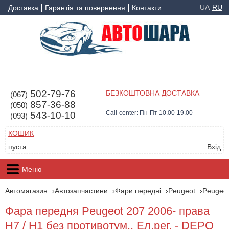
UA
RU
Доставка
Гарантія та повернення
Контакти
502-79-76
БЕЗКОШТОВНА ДОСТАВКА
(067)
857-36-88
(050)
Call-center: Пн-Пт 10.00-19.00
543-10-10
(093)
КОШИК
пуста
Вхід
Меню
Автомагазин
Автозапчастини
Фари передні
Peugeot
Peugeot
Фара передня Peugeot 207 2006- права
H7 / H1 без противотум., Ел.рег. - DEPO