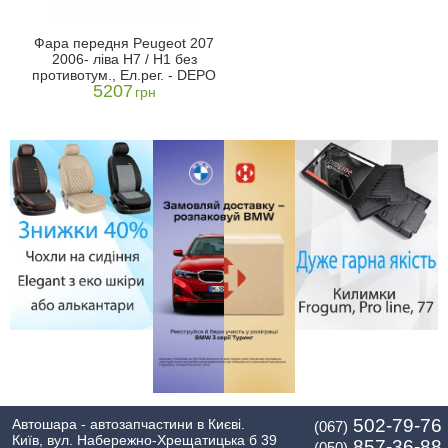
Фара передня Peugeot 207
2006- ліва H7 / H1 без
противотум., Ел.рег. - DEPO
5207
грн
502-79-76
Автошара - автозапчастини в Києві.
(067)
Київ, вул. Набережно-Хрещатицька б 39
857-36-88
(050)