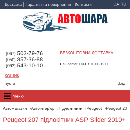
UA
RU
Доставка
Гарантія та повернення
Контакти
502-79-76
БЕЗКОШТОВНА ДОСТАВКА
(067)
857-36-88
(050)
Call-center: Пн-Пт 10.00-19.00
543-10-10
(093)
КОШИК
пуста
Вхід
Меню
Автомагазин
Автоінтер'єр
Підлокітники
Peugeot
Peugeot 207
Peugeot 207 підлокітник ASP Slider 2010+