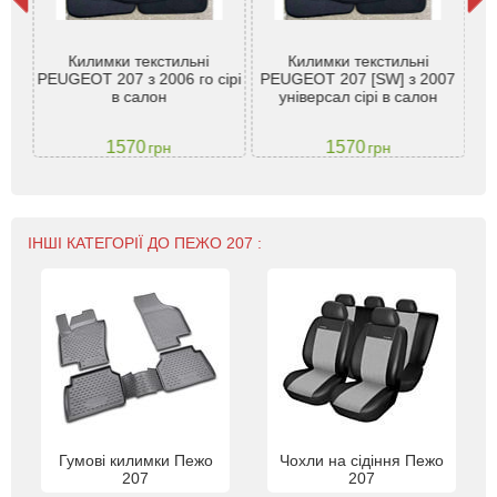
ля
Килимки текстильні
Килимки текстильні
шт.
PEUGEOT 207 з 2006 го сірі
PEUGEOT 207 [SW] з 2007
в салон
універсал сірі в салон
1570
1570
грн
грн
ІНШІ КАТЕГОРІЇ ДО ПЕЖО 207 :
Гумові килимки Пежо
Чохли на сідіння Пежо
207
207