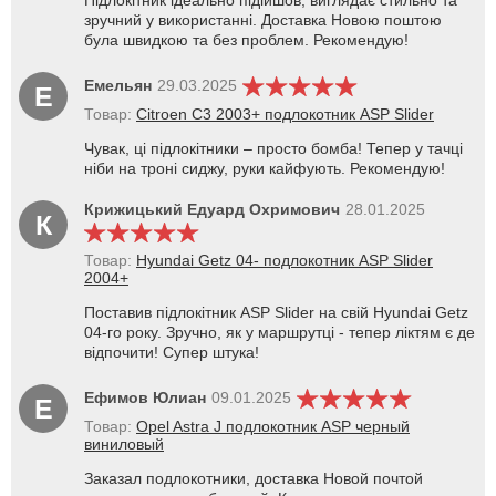
зручний у використанні. Доставка Новою поштою
була швидкою та без проблем. Рекомендую!
Емельян
29.03.2025
Е
Товар:
Citroen C3 2003+ подлокотник ASP Slider
Чувак, ці підлокітники – просто бомба! Тепер у тачці
ніби на троні сиджу, руки кайфують. Рекомендую!
Крижицький Едуард Охримович
28.01.2025
К
Товар:
Hyundai Getz 04- подлокотник ASP Slider
2004+
Поставив підлокітник ASP Slider на свій Hyundai Getz
04-го року. Зручно, як у маршрутці - тепер ліктям є де
відпочити! Супер штука!
Ефимов Юлиан
09.01.2025
Е
Товар:
Opel Astra J подлокотник ASP черный
виниловый
Заказал подлокотники, доставка Новой почтой