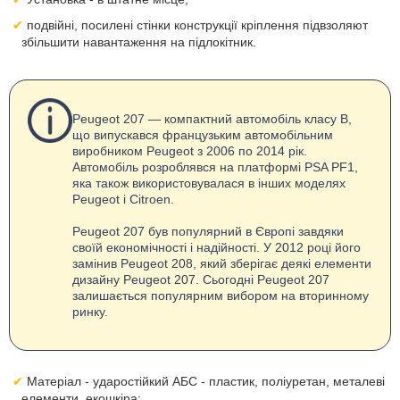
подвійні, посилені стінки конструкції кріплення підвзоляют
збільшити навантаження на підлокітник.
Peugeot 207 — компактний автомобіль класу B,
що випускався французьким автомобільним
виробником Peugeot з 2006 по 2014 рік.
Автомобіль розроблявся на платформі PSA PF1,
яка також використовувалася в інших моделях
Peugeot і Citroen.
Peugeot 207 був популярний в Європі завдяки
своїй економічності і надійності. У 2012 році його
замінив Peugeot 208, який зберігає деякі елементи
дизайну Peugeot 207. Сьогодні Peugeot 207
залишається популярним вибором на вторинному
ринку.
Матеріал - ударостійкий АБС - пластик, поліуретан, металеві
елементи, екошкіра;