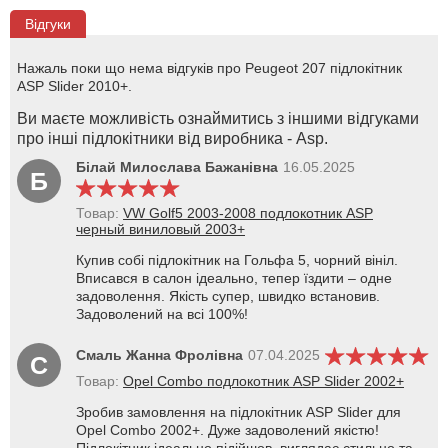
Відгуки
Нажаль поки що нема відгуків про Peugeot 207 підлокітник
ASP Slider 2010+.
Ви маєте можливість ознаймитись з іншими відгуками
про інші підлокітники від виробника - Asp.
Білай Милослава Бажанівна
16.05.2025
Б
Товар:
VW Golf5 2003-2008 подлокотник ASP
черный виниловый 2003+
Купив собі підлокітник на Гольфа 5, чорний вініл.
Вписався в салон ідеально, тепер їздити – одне
задоволення. Якість супер, швидко встановив.
Задоволений на всі 100%!
Смаль Жанна Фролівна
07.04.2025
С
Товар:
Opel Combo подлокотник ASP Slider 2002+
Зробив замовлення на підлокітник ASP Slider для
Opel Combo 2002+. Дуже задоволений якістю!
Підлокітник ідеально підійшов, виглядає стильно та