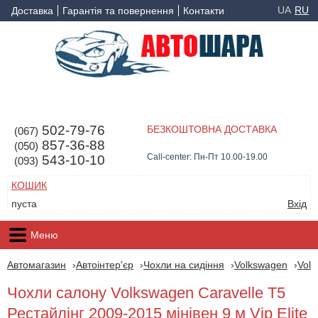
UA
RU
Доставка
Гарантія та повернення
Контакти
502-79-76
БЕЗКОШТОВНА ДОСТАВКА
(067)
857-36-88
(050)
Call-center: Пн-Пт 10.00-19.00
543-10-10
(093)
КОШИК
пуста
Вхід
Меню
Автомагазин
Автоінтер'єр
Чохли на сидіння
Volkswagen
Volk
Чохли салону Volkswagen Caravelle T5
Рестайлінг 2009-2015 мінівен 9 м Vip Elite