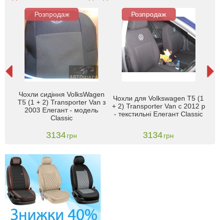
Розпродаж
Розпродаж
en
Чохли сидіння VolksWagen
Чо
Чохли для Volkswagen T5 (1
le 8
T5 (1 + 2) Transporter Van з
T5
+ 2) Transporter Van c 2012 р
 -
2003 Елегант - модель
- текстильні Елегант Classic
Classic
3134
3134
грн
грн