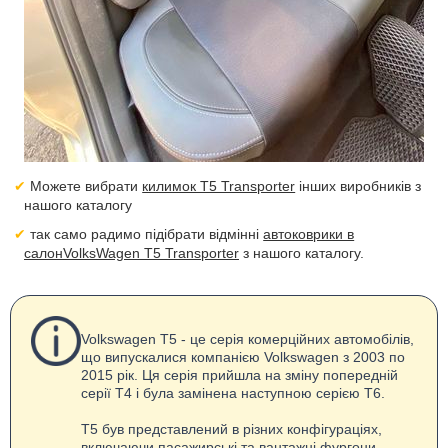
Можете вибрати
килимок T5 Transporter
інших виробників з
нашого каталогу
так само радимо підібрати відмінні
автоковрики в
салонVolksWagen T5 Transporter
з нашого каталогу.
Volkswagen T5 - це серія комерційних автомобілів,
що випускалися компанією Volkswagen з 2003 по
2015 рік. Ця серія прийшла на зміну попередній
серії Т4 і була замінена наступною серією Т6.
T5 був представлений в різних конфігураціях,
включаючи пасажирські та вантажні фургони,