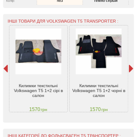
№3
темно серый
Колір:
ІНШІ ТОВАРИ ДЛЯ VOLKSWAGEN T5 TRANSPORTER :
Килимки текстильні
Килимки текстильні
gen
Volkswagen T5 1+2 сірі в
Volkswagen T5 1+2 чорні в
Vo
шт)
салон
салон
1570
1570
грн
грн
ІНШІ КАТЕГОРІЇ ДО ФОЛЬКСВАГЕН Т5 ТРАНСПОРТЕР :