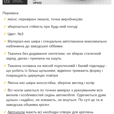
Перевага:
якісні, перевірені лекала, точне виробництво
зберігається стійкість при будь-якій погоді
Цвет: №3
Матеріал-еко шкіра і спеціальна автотканина-максимально
наближена до заводської оббивки.
Тканина без додавання синтетики, не збирає статичний
заряд, дихає і приємна на ошупь
Тканина осована на якісній поролоновій і баєвій підкладці -
що робить їх більш щільними, відмінно тримають форму і
покращують циркуяцію повітря
Якісна еко шкіра-зносостійка, зберігає вигляд і колір
Всі чохли шиються по точних вимірах з урахуванням всіх
вигинів і особливостей сидінь автомобіля. Одягаються дуже
щільно і надійно, не ковзають, не мнуться. По суті це та ж
заводська обшивка крісел.
Авточохли
мають всі необхідні отвори для кріплень