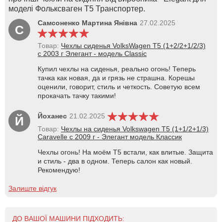
моделі Фольксваген Т5 Транспортер.
Самсоненко Мартина Янівна
27.02.2025
С
Товар:
Чехлы сиденья VolksWagen T5 (1+2/2+1/2/3)
c 2003 г Элегант - модель Classic
Купил чехлы на сиденья, реально огонь! Теперь
тачка как новая, да и грязь не страшна. Корешы
оценили, говорит, стиль и четкость. Советую всем
прокачать тачку такими!
Йоханес
21.02.2025
Й
Товар:
Чехлы на сиденья Volkswagen T5 (1+1/2+1/3)
Caravelle c 2009 г - Элегант модель Классик
Чехлы огонь! На моём Т5 встали, как влитые. Защита
и стиль - два в одном. Теперь салон как новый.
Рекомендую!
Залиште відгук
ДО ВАШОЇ МАШИНИ ПІДХОДИТЬ: