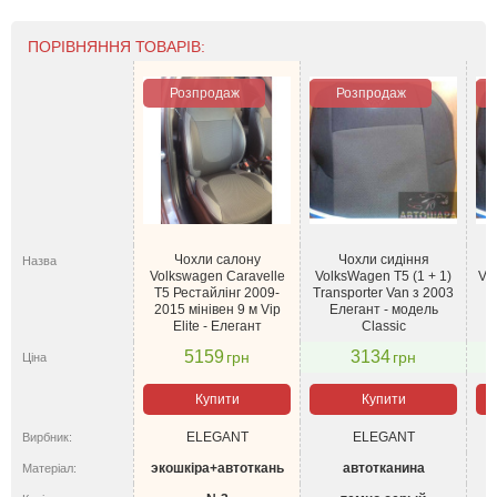
ПОРІВНЯННЯ ТОВАРІВ:
Розпродаж
Розпродаж
Чохли салону
Чохли сидіння
Назва
Volkswagen Caravelle
VolksWagen T5 (1 + 1)
Vo
T5 Рестайлінг 2009-
Transporter Van з 2003
2015 мінівен 9 м Vip
Елегант - модель
Elite - Елегант
Classic
5159
3134
грн
грн
Ціна
Купити
Купити
ELEGANT
ELEGANT
Вирбник:
экошкіра+автоткань
автотканина
Матеріал: