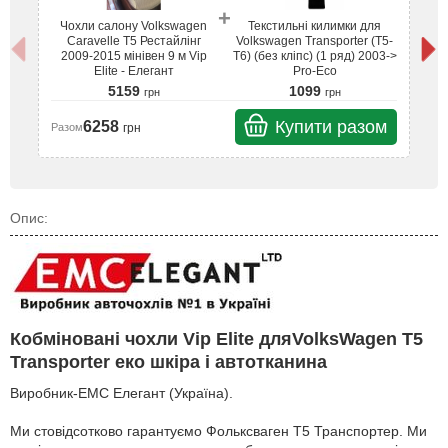
+
Чохли салону Volkswagen
Текстильні килимки для
Caravelle T5 Рестайлінг
Volkswagen Transporter (T5-
2009-2015 мінівен 9 м Vip
T6) (без кліпс) (1 ряд) 2003->
Elite - Елегант
Pro-Eco
5159
1099
грн
грн
Купити разом
6258
грн
Разом
Ра
Опис:
Кобміновані чохли Vip Elite дляVolksWagen T5
Transporter еко шкіра і автотканина
Виробник-EMC Елегант (Україна).
Ми стовідсотково гарантуємо Фольксваген Т5 Транспортер. Ми