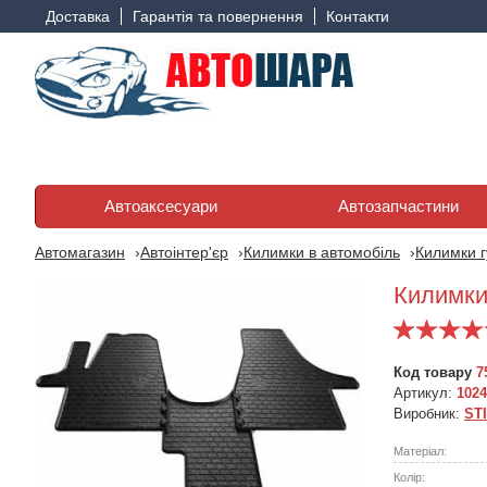
Доставка
Гарантія та повернення
Контакти
Автоаксесуари
Автозапчастини
Автомагазин
Автоінтер'єр
Килимки в автомобіль
Килимки г
Килимки 
Код товару
7
Артикул:
1024
Виробник:
ST
Матеріал:
Колір: