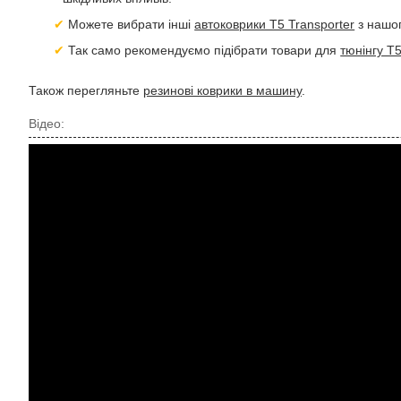
Можете вибрати інші
автоковрики T5 Transporter
з нашог
Так само рекомендуємо підібрати товари для
тюнінгу T5
Також перегляньте
резинові коврики в машину
.
Відео: