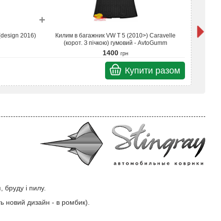
+
(design 2016)
Килим в багажник VW T 5 (2010>) Caravelle
Кили
(корот. З пічкою) гумовий - AvtoGumm
1400
грн
Купити разом
Разом
 бруду і пилу.
ть новий дизайн - в ромбик).