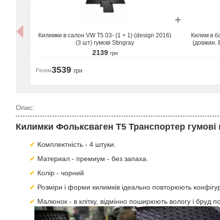
+
Килимки в салон VW T5 03- (1 + 1) (design 2016)
Килим в б
(3 шт) гумові Stingray
(довжин. 
2139
грн
3539
Разом
грн
Опис:
Килимки Фольксваген Т5 Транспортер гумові 
Комплектність - 4 штуки.
Материал - премиум - без запаха.
Колір - чорний
Розміри і форми килимків ідеально повторюють конфігура
Малюнок - в клітку, відмінно поширюють вологу і бруд по