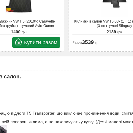
агажник VW T 5 (2010>) Caravelle
Килимки в салон VW T5 03- (1 + 1) 
Без грубки) - гумовий Avto-Gumm
(3 шт) гумові Stingray
1400
2139
грн
грн
3539
Купити разом
Разом
грн
в салон.
цію підлоги T5 Transporter, що виключає проникнення води, сміття,
 всій поверхні килима, а не накопичують у кутку. (Деякі моделі маю