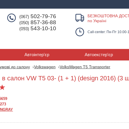
502-79-76
БЕЗКОШТОВНА ДОС
(067)
по Україні
857-36-88
(050)
543-10-10
(093)
Call-center: Пн-Пт 10.00-
Автоінтер'єр
Автоекстер'єр
умові до салону
Volkswagen
VolksWagen T5 Transporter
в салон VW T5 03- (1 + 1) (design 2016) (3 ш
5659
273
INGRAY