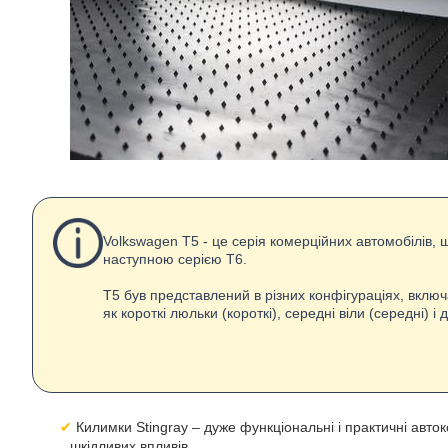
Volkswagen T5 - це серія комерційних автомобілів, 
наступною серією Т6.
T5 був представлений в різних конфігураціях, включ
як короткі люльки (короткі), середні віли (середні) і д
Килимки Stingray – дуже функціональні і практичні авток
шкідливих впливів.