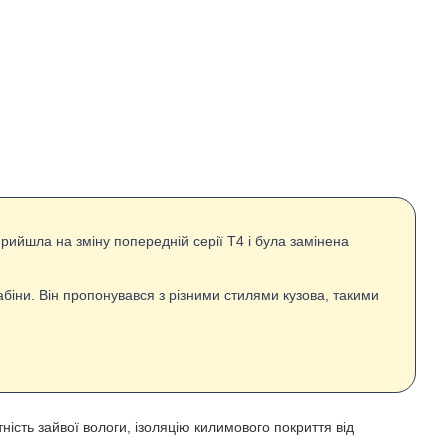
прийшла на зміну попередній серії Т4 і була замінена
біни. Він пропонувався з різними стилями кузова, такими
ність зайвої вологи, ізоляцію килимового покриття від