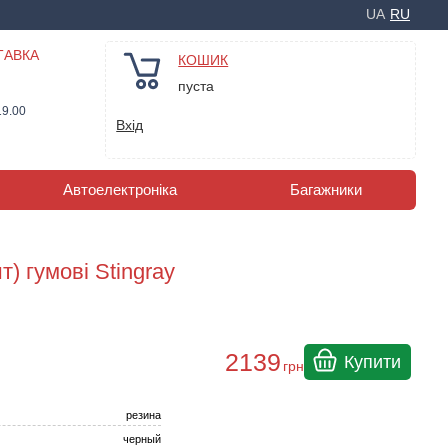
UA
RU
ТАВКА
КОШИК
пуста
19.00
Вхід
Автоелектроніка
Багажники
т) гумові Stingray
2139
Купити
грн
резина
черный