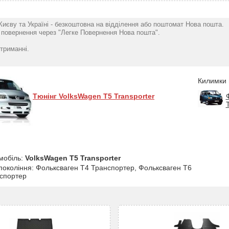
Києву та Україні - безкоштовна на відділення або поштомат Нова пошта.
повернення через "Легке Повернення Нова пошта".
триманні.
Килимки 
Тюнінг VolksWagen T5 Transporter
мобіль:
VolksWagen T5 Transporter
 покоління: Фольксваген Т4 Транспортер, Фольксваген Т6
спортер