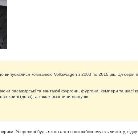
що випускалися компанією Volkswagen з 2003 по 2015 рік. Ця серія 
аючи пасажирські та вантажні фургони, фургони, кемпери та шасі ка
овгокрилі (довгі), а також різні типи двигунів.
оврики. Усередині будь-якого авто вони забезпечують чистоту, відсут