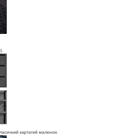
).
класичний картатий малюнок.