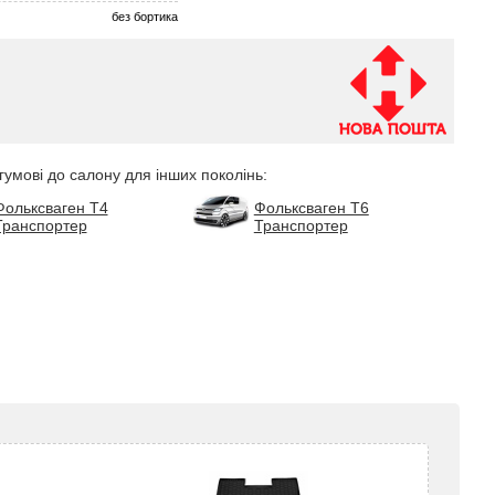
без бортика
гумові до салону для інших поколінь:
Фольксваген Т4
Фольксваген Т6
Транспортер
Транспортер