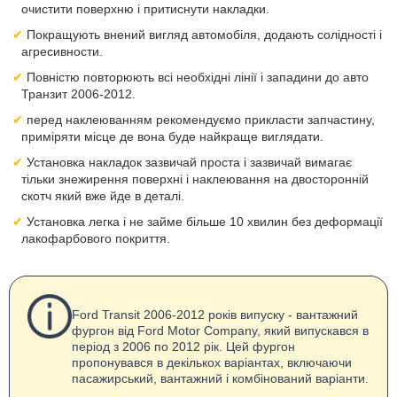
очистити поверхню і притиснути накладки.
Покращують внений вигляд автомобіля, додають солідності і
агресивности.
Повністю повторюють всі необхідні лінії і западини до авто
Транзит 2006-2012.
перед наклеюванням рекомендуємо прикласти запчастину,
приміряти місце де вона буде найкраще виглядати.
Установка накладок зазвичай проста і зазвичай вимагає
тільки знежирення поверхні і наклеювання на двосторонній
скотч який вже йде в деталі.
Установка легка і не займе більше 10 хвилин без деформації
лакофарбового покриття.
Ford Transit 2006-2012 років випуску - вантажний
фургон від Ford Motor Company, який випускався в
період з 2006 по 2012 рік. Цей фургон
пропонувався в декількох варіантах, включаючи
пасажирський, вантажний і комбінований варіанти.