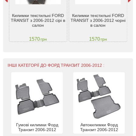
Килимки текстильні FORD
Килимки текстильні FORD
it
TRANSIT з 2006-2012 сірі в
TRANSIT з 2006-2012 чорні
Tra
PO
салон
в салон
1570
1570
грн
грн
ІНШІ КАТЕГОРІЇ ДО ФОРД ТРАНЗИТ 2006-2012 :
Гумові килимки Форд
Автокилимки Форд
Транзит 2006-2012
Транзит 2006-2012