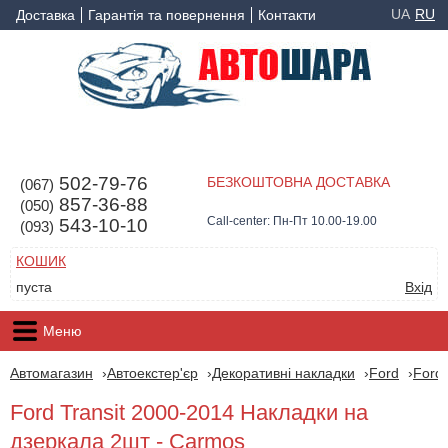
UA
RU
Доставка
Гарантія та повернення
Контакти
502-79-76
БЕЗКОШТОВНА ДОСТАВКА
(067)
857-36-88
(050)
Call-center: Пн-Пт 10.00-19.00
543-10-10
(093)
КОШИК
пуста
Вхід
Меню
Автомагазин
Автоекстер'єр
Декоративні накладки
Ford
Ford 
Ford Transit 2000-2014 Накладки на
дзеркала 2шт - Carmos