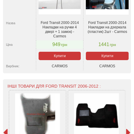
Ford Transit 2000-2014
Ford Transit 2000-2014
Назва
Накладки на ручки 4
Накладки на дзеркала
двері + 1 замок) -
(пластик) 2шт - Carmos
Carmos
949
1441
грн
грн
Ціна
Купити
Купити
CARMOS
CARMOS
Вирбник:
ІНШІ ТОВАРИ ДЛЯ FORD TRANSIT 2006-2012 :