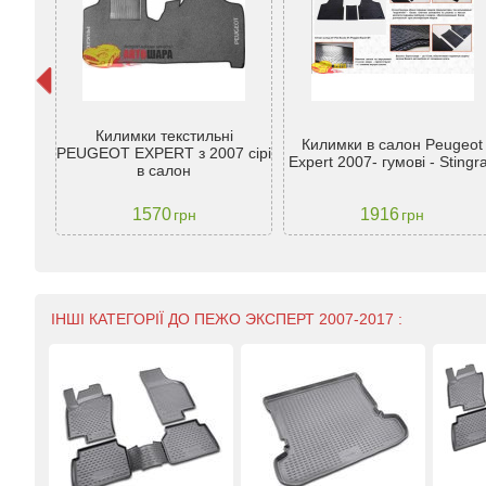
ugeot
Килимки текстильні
Килимки в салон Peugeot
орн. -
PEUGEOT EXPERT з 2007 сірі
Expert 2007- гумові - Stingr
в салон
1570
1916
грн
грн
ІНШІ КАТЕГОРІЇ ДО ПЕЖО ЭКСПЕРТ 2007-2017 :