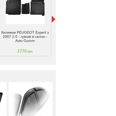
Килимки PEUGEOT Expert з
Ки
Гумові килимки Gledring для
2007 2.0 - гумові в салон -
20
Peugeot Expert (II) 2007-2016
Avto Gumm
1770
1599
грн
грн