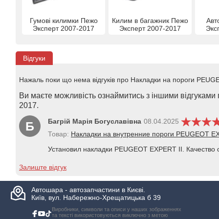
Гумові килимки Пежо
Килим в багажник Пежо
Авт
Эксперт 2007-2017
Эксперт 2007-2017
Экс
Відгуки
Нажаль поки що нема відгуків про Накладки на пороги PEUGE
Ви маєте можливість ознаймитись з іншими відгуками п
2017.
Багрій Марія Богуславівна
08.04.2025
Б
Товар:
Накладки на внутренние пороги PEUGEOT EX
Установил накладки PEUGEOT EXPERT II. Качество о
Залиште відгук
Автошара - автозапчастини в Києві.
Київ, вул. Набережно-Хрещатицька б 39
Виробники, символи та описи у наших зображеннях
та тексті використовуються виключно з метою