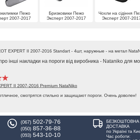
окилимки Пежо
Бризковики Пежо
Чохли на сідіння П
перт 2007-2017
Эксперт 2007-2017
Эксперт 2007-201
OT EXPERT II 2007-2016 Standart - 4шт, наружные - на метал NataN
ро інші накладки на пороги від виробника - Nataniko для м
PERT II 2007-2016 Premium NataNiko
тличное, смотрятся стильно и защищают пороги. Очень доволен!
502-79-76
БЕЗКОШТОВНА
(067)
ДОСТАВКА
857-36-88
(050)
по Україні та Ки
543-10-10
(093)
Час роботи: