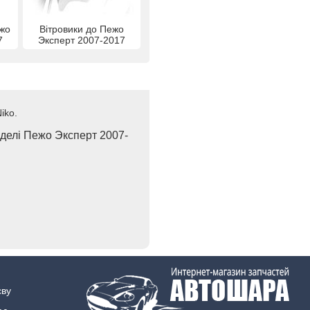
ежо
Вітровики до Пежо
7
Эксперт 2007-2017
iko.
оделі Пежо Эксперт 2007-
єву