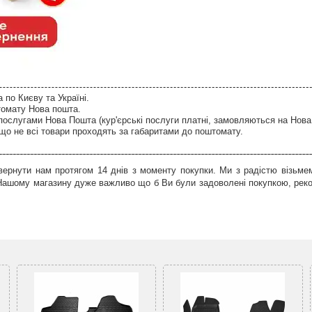
по Києву та Україні.
томату Нова пошта.
послугами Нова Пошта (кур'єрські послуги платні, замовляються на Нова
що не всі товари проходять за габаритами до поштомату.
ернути нам протягом 14 днів з моменту покупки. Ми з радістю візьмем
 Нашому магазину дуже важливо що б Ви були задоволені покупкою, рек