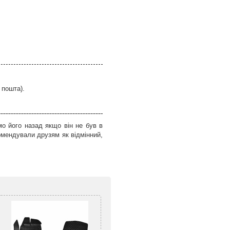
 пошта).
о його назад якщо він не був в
омендували друзям як відмінний,