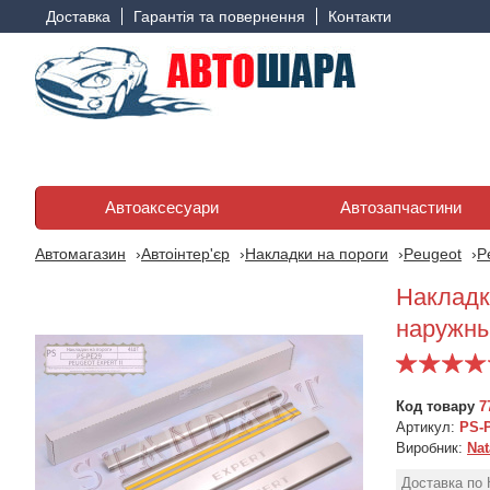
Доставка
Гарантія та повернення
Контакти
Автоаксесуари
Автозапчастини
Автомагазин
Автоінтер'єр
Накладки на пороги
Peugeot
P
Накладк
наружны
Код товару
7
Артикул:
PS-
Виробник:
Nat
Доставка по 