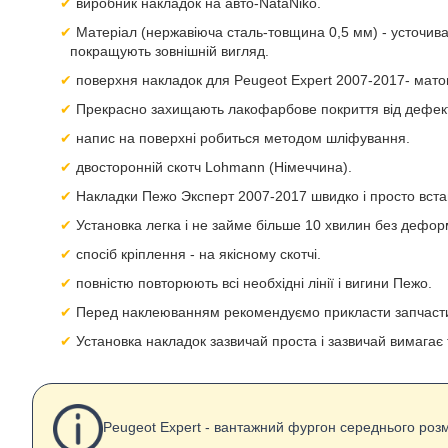
виробник накладок на авто-NataNiko.
Матеріал (нержавіюча сталь-товщина 0,5 мм) - усточива 
покращують зовнішній вигляд.
поверхня накладок для Peugeot Expert 2007-2017- мато
Прекрасно захищають лакофарбове покриття від дефект
напис на поверхні робиться методом шліфування.
двосторонній скотч Lohmann (Німеччина).
Накладки Пежо Эксперт 2007-2017 швидко і просто вста
Установка легка і не займе більше 10 хвилин без дефор
спосіб кріплення - на якісному скотчі.
повністю повторюють всі необхідні лінії і вигини Пежо.
Перед наклеюванням рекомендуємо прикласти запчастин
Установка накладок зазвичай проста і зазвичай вимагає 
Peugeot Expert - вантажний фургон середнього розм