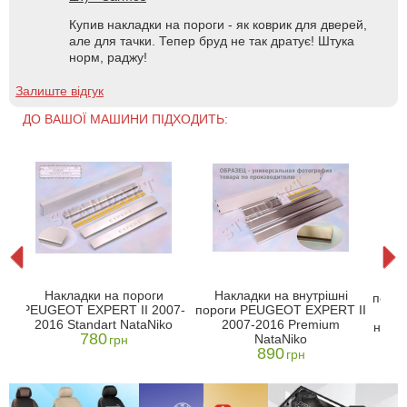
Купив накладки на пороги - як коврик для дверей,
але для тачки. Тепер бруд не так дратує! Штука
норм, раджу!
Залиште відгук
ДО ВАШОЇ МАШИНИ ПІДХОДИТЬ:
На
Накладки на пороги
Накладки на внутрішні
II
поро
PEUGEOT EXPERT II 2007-
пороги PEUGEOT EXPERT II
2
2016 Standart NataNiko
2007-2016 Premium
он
нержа
780
NataNiko
грн
890
грн