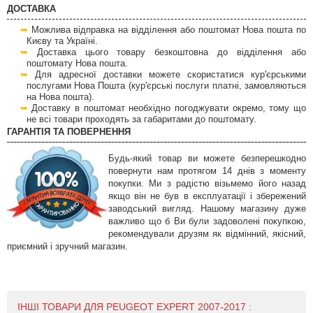
ДОСТАВКА
Можлива відправка на відділення або поштомат Нова пошта по
Києву та Україні.
Доставка цього товару безкоштовна до відділення або
поштомату Нова пошта.
Для адресної доставки можете скористатися кур'єрськими
послугами Нова Пошта (кур'єрські послуги платні, замовляються
на Нова пошта).
Доставку в поштомат необхідно погоджувати окремо, тому що
не всі товари проходять за габаритами до поштомату.
ГАРАНТІЯ ТА ПОВЕРНЕННЯ
Будь-який товар ви можете безперешкодно
повернути нам протягом 14 днів з моменту
покупки. Ми з радістю візьмемо його назад
якщо він не був в експлуатації і збережений
заводський вигляд. Нашому магазину дуже
важливо що б Ви були задоволені покупкою,
рекомендували друзям як відмінний, якісний,
приємний і зручний магазин.
ІНШІ ТОВАРИ ДЛЯ PEUGEOT EXPERT 2007-2017 :