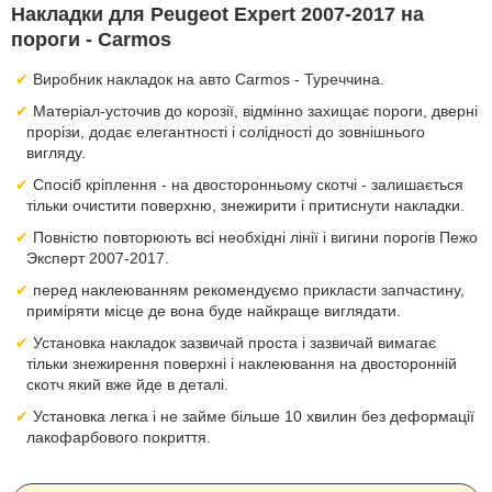
Накладки для Peugeot Expert 2007-2017 на
пороги - Carmos
Виробник накладок на авто Carmos - Туреччина.
Матеріал-усточив до корозії, відмінно захищає пороги, дверні
прорізи, додає елегантності і солідності до зовнішнього
вигляду.
Спосіб кріплення - на двосторонньому скотчі - залишається
тільки очистити поверхню, знежирити і притиснути накладки.
Повністю повторюють всі необхідні лінії і вигини порогів Пежо
Эксперт 2007-2017.
перед наклеюванням рекомендуємо прикласти запчастину,
приміряти місце де вона буде найкраще виглядати.
Установка накладок зазвичай проста і зазвичай вимагає
тільки знежирення поверхні і наклеювання на двосторонній
скотч який вже йде в деталі.
Установка легка і не займе більше 10 хвилин без деформації
лакофарбового покриття.