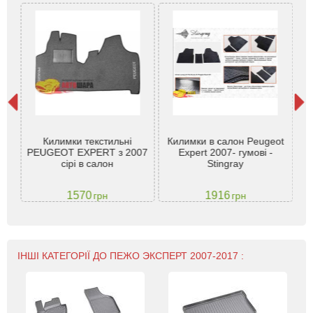
eot
Килимки текстильні
Килимки в салон Peugeot
Гу
н. -
PEUGEOT EXPERT з 2007
Expert 2007- гумові -
Pe
сірі в салон
Stingray
ко
1570
1916
грн
грн
ІНШІ КАТЕГОРІЇ ДО ПЕЖО ЭКСПЕРТ 2007-2017 :