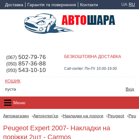
UA
RU
Доставка
Гарантія та повернення
Контакти
502-79-76
БЕЗКОШТОВНА ДОСТАВКА
(067)
857-36-88
(050)
Call-center: Пн-Пт 10.00-19.00
543-10-10
(093)
КОШИК
пуста
Вхід
Меню
Автомагазин
Автоінтер'єр
Накладки на пороги
Peugeot
Peug
Peugeot Expert 2007- Накладки на
поріжки 2шт - Carmos