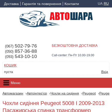
UA
RU
Доставка
Гарантія та повернення
Контакти
502-79-76
БЕЗКОШТОВНА ДОСТАВКА
(067)
857-36-88
(050)
Call-center: Пн-Пт 10.00-19.00
543-10-10
(093)
КОШИК
пуста
Вхід
Меню
Автомагазин
Автоінтер'єр
Чохли на сидіння
Peugeot
Peugeot
Чохли сидіння Peugeot 5008 I 2009-2013
Пасажирська спинка трансформер