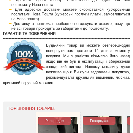
Доставка цього товару безкоштовна до відділення або
поштомату Нова пошта.
Для адресної доставки можете скористатися кур'єрськими
послугами Нова Пошта (кур'єрські послуги платні, замовляються
на Нова пошта).
Доставку в поштомат необхідно погоджувати окремо, тому що
не всі товари проходять за габаритами до поштомату.
ГАРАНТІЯ ТА ПОВЕРНЕННЯ
Будь-який товар ви можете безперешкодно
повернути нам протягом 14 днів з моменту
покупки. Ми з радістю візьмемо його назад
якщо він не був в експлуатації і збережений
заводський вигляд. Нашому магазину дуже
важливо що б Ви були задоволені покупкою,
рекомендували друзям як відмінний, якісний,
приємний і зручний магазин.
ПОРІВНЯННЯ ТОВАРІВ:
Розпродаж
Розпродаж