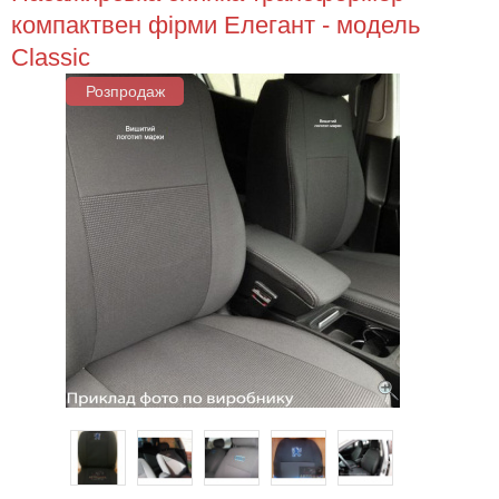
компактвен фірми Елегант - модель
Classic
Розпродаж