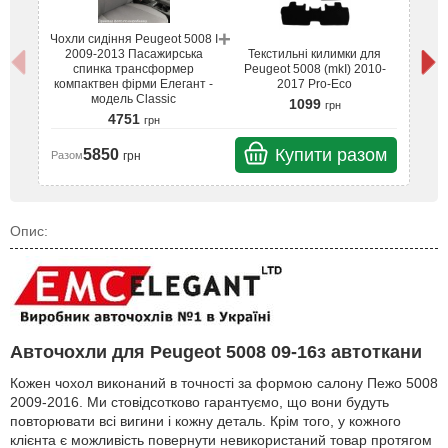
+
Чохли сидіння Peugeot 5008 I
Чо
2009-2013 Пасажирська
Текстильні килимки для
спинка трансформер
Peugeot 5008 (mkI) 2010-
компактвен фірми Елегант -
2017 Pro-Eco
к
модель Classic
1099
грн
4751
грн
Купити разом
5850
грн
Разом
Ра
Опис:
Авточохли для Peugeot 5008 09-16з автоткани
Кожен чохол виконаний в точності за формою салону Пежо 5008
2009-2016. Ми стовідсотково гарантуємо, що вони будуть
повторювати всі вигини і кожну деталь. Крім того, у кожного
клієнта є можливість повернути невикористаний товар протягом