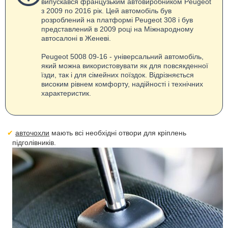
випускався французьким автовиробником Peugeot
з 2009 по 2016 рік. Цей автомобіль був
розроблений на платформі Peugeot 308 і був
представлений в 2009 році на Міжнародному
автосалоні в Женеві.
Peugeot 5008 09-16 - універсальний автомобіль,
який можна використовувати як для повсякденної
їзди, так і для сімейних поїздок. Відрізняється
високим рівнем комфорту, надійності і технічних
характеристик.
авточохли
мають всі необхідні отвори для кріплень
підголівників.