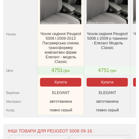
Чохли сидіння Peugeot
Чохли сидіння Peugeot
Чо
Назва
5008 I 2009-2013
5008 з 2009 р тканинні
Пасажирська спинка
- Елегант Модель
трансформер
Classic
компактвен фірми
Елегант - модель
Classic
4751
4751
грн
грн
Ціна
Купити
Купити
ELEGANT
ELEGANT
Вирбник:
автотканина
автотканина
Матеріал:
темно серый
темно серый
Колір:
ІНШІ ТОВАРИ ДЛЯ PEUGEOT 5008 09-16 :