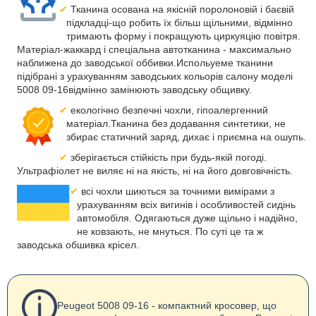
Тканина осована на якісній поролоновій і баєвій
підкладці-що робить їх більш щільними, відмінно
тримають форму і покращують циркуяцію повітря.
Матеріал-жаккард і спеціальна автотканина - максимально
наближена до заводської оббивки.Испольуеме тканини
підібрані з урахуванням заводських кольорів салону моделі
5008 09-16відмінно замінюють заводську общивку.
екологічно безпечні чохли, гіпоалергенний
матеріал.Тканина без додавання синтетики, не
збирає статичний заряд, дихає і приємна на ошупь.
зберігається стійкість при будь-якій погоді.
Ультрафіолет не виляє ні на якість, ні на його довговічність.
всі чохли шиються за точними вимірами з
урахуванням всіх вигинів і особливостей сидінь
автомобіля. Одягаються дуже щільно і надійно,
не ковзають, не мнуться. По суті це та ж
заводська обшивка крісел.
Peugeot 5008 09-16 - компактний кросовер, що