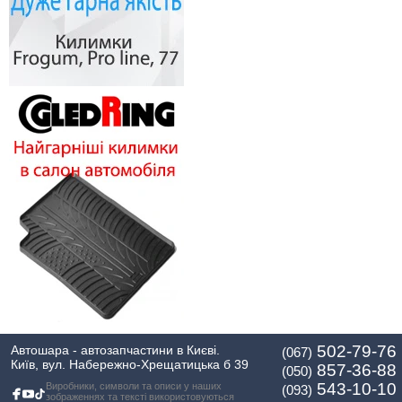
502-79-76
Автошара - автозапчастини в Києві.
(067)
Київ, вул. Набережно-Хрещатицька б 39
857-36-88
(050)
543-10-10
Виробники, символи та описи у наших
(093)
зображеннях та тексті використовуються