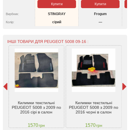
Купити
Купити
STINGRAY
Frogum
Вирбник:
сірий
—
Колір:
ІНШІ ТОВАРИ ДЛЯ PEUGEOT 5008 09-16 :
пер
Килимки текстильні
Килимки текстильні
2017
PEUGEOT 5008 з 2009 по
PEUGEOT 5008 з 2009 по
P
2016 сірі в салон
2016 чорні в салон
1570
1570
грн
грн