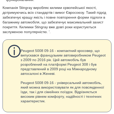
Компанія Stingray виробляє килими єрвопейської якості,
дотримуючись всіх стандартів і вимог Євросоюзу. Такий підхід
забезпечує кращу якість і повне повторення форми підлоги в
багажнику автомобіля, що забезпечує максимальний захист
покриття. Килимки Stingray вже довгі роки користуються
заслуженою популярністю. '.
Peugeot 5008 09-16 - компактний кросовер, що
випускався французьким автовиробником Peugeot
з 2009 по 2016 рік. Цей автомобіль був
розроблений на платформі Peugeot 308 і був
представлений в 2009 році на Міжнародному
автосалоні в Женеві.
Peugeot 5008 09-16 - універсальний автомобіль,
який можна використовувати як для повсякденної
їзди, так і для сімейних поїздок. Відрізняється
високим рівнем комфорту, надійності і технічних
характеристик.