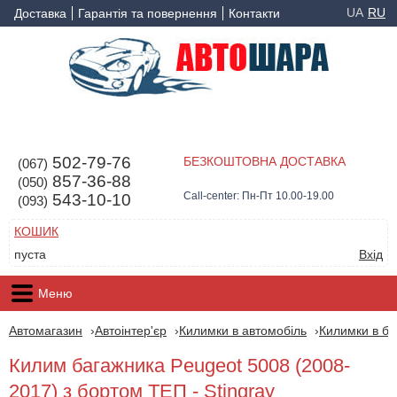
UA
RU
Доставка
Гарантія та повернення
Контакти
502-79-76
БЕЗКОШТОВНА ДОСТАВКА
(067)
857-36-88
(050)
Call-center: Пн-Пт 10.00-19.00
543-10-10
(093)
КОШИК
пуста
Вхід
Меню
Автомагазин
Автоінтер'єр
Килимки в автомобіль
Килимки в ба
Килим багажника Peugeot 5008 (2008-
2017) з бортом ТЕП - Stingray