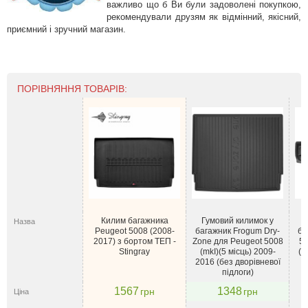
важливо що б Ви були задоволені покупкою,
рекомендували друзям як відмінний, якісний,
приємний і зручний магазин.
ПОРІВНЯННЯ ТОВАРІВ:
Килим багажника
Гумовий килимок у
Назва
Peugeot 5008 (2008-
багажник Frogum Dry-
ба
2017) з бортом ТЕП -
Zone для Peugeot 5008
50
Stingray
(mkI)(5 місць) 2009-
(р
2016 (без дворівневої
підлоги)
1567
1348
грн
грн
Ціна