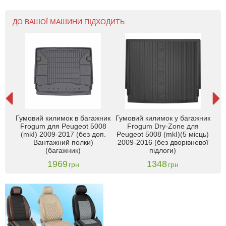
ДО ВАШОЇ МАШИНИ ПІДХОДИТЬ:
Гумовий килимок в багажник
Гумовий килимок у багажник
жник
Frogum для Peugeot 5008
Frogum Dry-Zone для
К
)
(mkI) 2009-2017 (без доп.
Peugeot 5008 (mkI)(5 місць)
Pe
ing
Вантажний полки)
2009-2016 (без дворівневої
бо
(багажник)
підлоги)
1969
1348
грн
грн