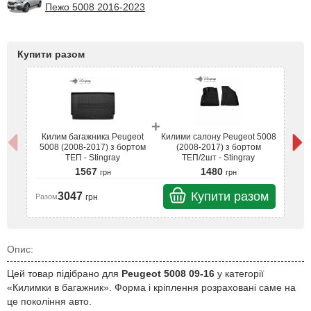
Пежо 5008 2016-2023
Купити разом
+
Килим багажника Peugeot
Килими салону Peugeot 5008
5008 (2008-2017) з бортом
(2008-2017) з бортом
5
ТЕП - Stingray
ТЕП/2шт - Stingray
1567
1480
грн
грн
Купити разом
3047
грн
Разом
Ра
Опис:
Цей товар підібрано для
Peugeot 5008 09-16
у категорії
«Килимки в багажник». Форма і кріплення розраховані саме на
це покоління авто.