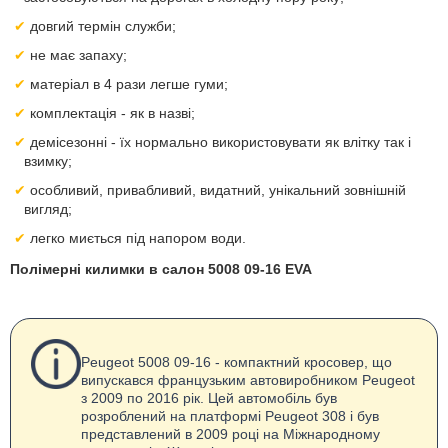
довгий термін служби;
не має запаху;
матеріал в 4 рази легше гуми;
комплектація - як в назві;
демісезонні - їх нормально використовувати як влітку так і
взимку;
особливий, привабливий, видатний, унікальний зовнішній
вигляд;
легко миється під напором води.
Полімерні килимки в салон 5008 09-16 EVA
Peugeot 5008 09-16 - компактний кросовер, що
випускався французьким автовиробником Peugeot
з 2009 по 2016 рік. Цей автомобіль був
розроблений на платформі Peugeot 308 і був
представлений в 2009 році на Міжнародному