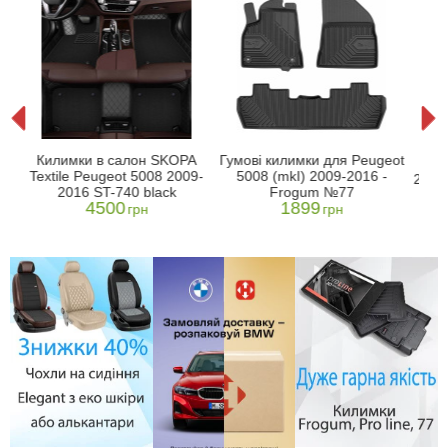
l
Ки
Килимки в салон SKOPA
Гумові килимки для Peugeot
kI)
сал
Textile Peugeot 5008 2009-
5008 (mkI) 2009-2016 -
2010
2016 ST-740 black
Frogum №77
4500
1899
грн
грн