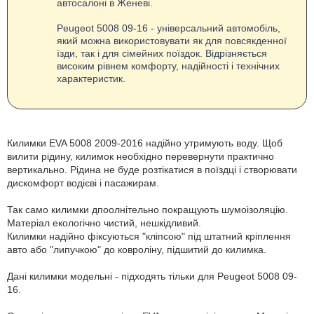
автосалоні в Женеві.
Peugeot 5008 09-16 - універсальний автомобіль,
який можна використовувати як для повсякденної
їзди, так і для сімейних поїздок. Відрізняється
високим рівнем комфорту, надійності і технічних
характеристик.
Килимки EVA 5008 2009-2016 надійно утримують воду. Щоб
вилити рідину, килимок необхідно перевернути практично
вертикально. Рідина не буде розтікатися в поїздці і створювати
дискомфорт водієві і пасажирам.
Так само килимки дпоолнітельно покращують шумоізоляцію.
Матеріал екологічно чистий, нешкідливий.
Килимки надійно фіксуються "кліпсою" під штатний кріплення
авто або "липучкою" до ковроліну, підшитий до килимка.
Дані килимки модельні - підходять тільки для Peugeot 5008 09-
16.