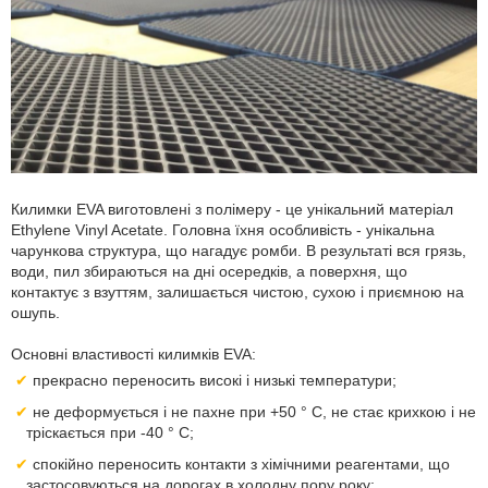
Килимки EVA виготовлені з полімеру - це унікальний матеріал
Ethylene Vinyl Acetate. Головна їхня особливість - унікальна
чарункова структура, що нагадує ромби. В результаті вся грязь,
води, пил збираються на дні осередків, а поверхня, що
контактує з взуттям, залишається чистою, сухою і приємною на
ошупь.
Основні властивості килимків EVA:
прекрасно переносить високі і низькі температури;
не деформується і не пахне при +50 ° С, не стає крихкою і не
тріскається при -40 ° С;
спокійно переносить контакти з хімічними реагентами, що
застосовуються на дорогах в холодну пору року;