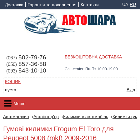
UA
RU
Доставка
Гарантія та повернення
Контакти
502-79-76
БЕЗКОШТОВНА ДОСТАВКА
(067)
857-36-88
(050)
Call-center: Пн-Пт 10.00-19.00
543-10-10
(093)
КОШИК
пуста
Вхід
Меню
Автомагазин
Автоінтер'єр
Килимки в автомобіль
Килимки гумо
Гумові килимки Frogum El Toro для
Peugeot 5008 (mkI) 2009-2016