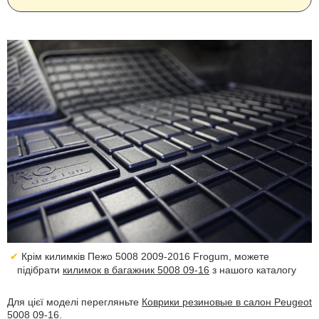
Крім килимків Пежо 5008 2009-2016 Frogum, можете
підібрати
килимок в багажник 5008 09-16
з нашого каталогу
Для цієї моделі перегляньте
Коврики резиновые в салон Peugeot
5008 09-16
.