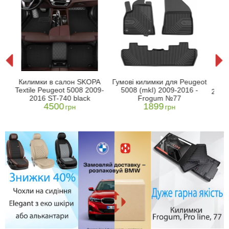
ot
Ки
Килимки в салон SKOPA
Гумові килимки для Peugeot
сал
Textile Peugeot 5008 2009-
5008 (mkI) 2009-2016 -
2010
2016 ST-740 black
Frogum №77
4500
1899
грн
грн