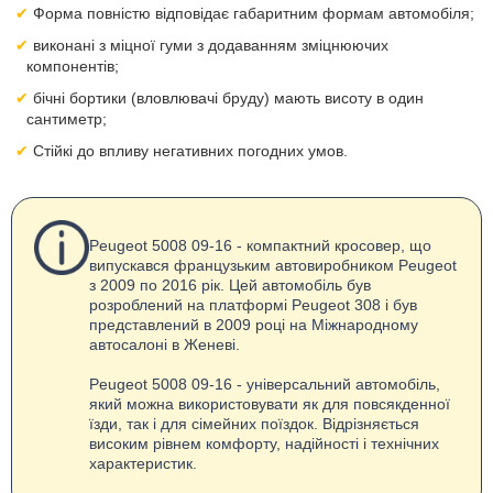
Форма повністю відповідає габаритним формам автомобіля;
виконані з міцної гуми з додаванням зміцнюючих
компонентів;
бічні бортики (вловлювачі бруду) мають висоту в один
сантиметр;
Стійкі до впливу негативних погодних умов.
Peugeot 5008 09-16 - компактний кросовер, що
випускався французьким автовиробником Peugeot
з 2009 по 2016 рік. Цей автомобіль був
розроблений на платформі Peugeot 308 і був
представлений в 2009 році на Міжнародному
автосалоні в Женеві.
Peugeot 5008 09-16 - універсальний автомобіль,
який можна використовувати як для повсякденної
їзди, так і для сімейних поїздок. Відрізняється
високим рівнем комфорту, надійності і технічних
характеристик.