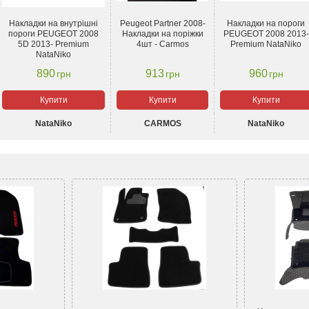
Накладки на внутрішні
Peugeot Partner 2008-
Накладки на пороги
пороги PEUGEOT 2008
Накладки на поріжки
PEUGEOT 2008 2013-
5D 2013- Premium
4шт - Carmos
Premium NataNiko
NataNiko
890
913
960
грн
грн
грн
Купити
Купити
Купити
NataNiko
CARMOS
NataNiko