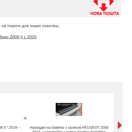
 на пороги для інших поколінь:
Пежо 2008 || с 2020
+
II * 2019- -
Накладки на бампер з загином PEUGEOT 2008
Нак