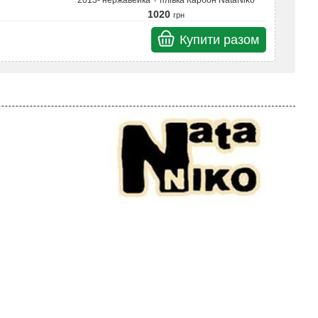
2013- нержавейка + плівка Карбон NataNiko
1020
грн
Купити разом
Разом