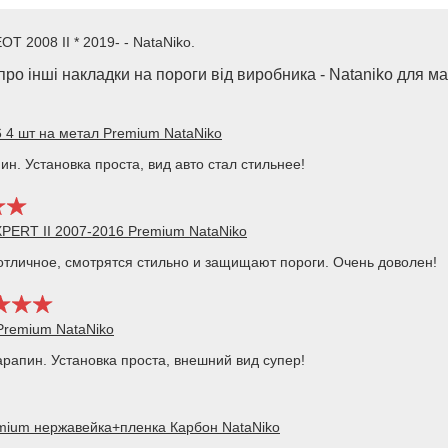
T 2008 II * 2019- - NataNiko.
ро інші накладки на пороги від виробника - Nataniko для м
6 4 шт на метал Premium NataNiko
н. Установка проста, вид авто стал стильнее!
PERT II 2007-2016 Premium NataNiko
тличное, смотрятся стильно и защищают пороги. Очень доволен!
Premium NataNiko
арапин. Установка проста, внешний вид супер!
mium нержавейка+пленка Карбон NataNiko