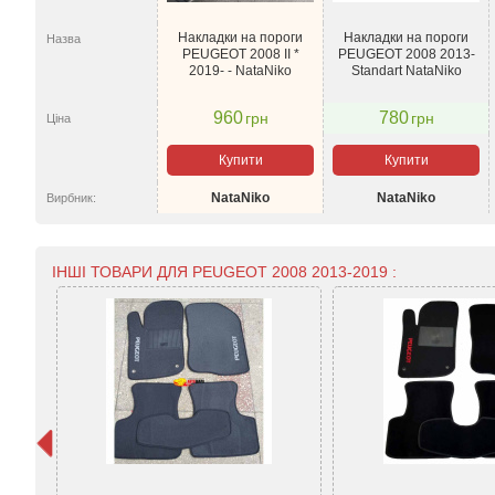
Накладки на пороги
Накладки на пороги
Назва
PEUGEOT 2008 II *
PEUGEOT 2008 2013-
2019- - NataNiko
Standart NataNiko
960
780
грн
грн
Ціна
Купити
Купити
NataNiko
NataNiko
Вирбник:
ІНШІ ТОВАРИ ДЛЯ PEUGEOT 2008 2013-2019 :