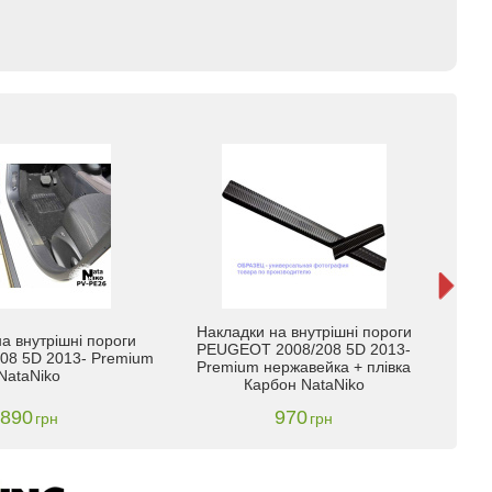
Накладки на внутрішні пороги
а внутрішні пороги
PEUGEOT 2008/208 5D 2013-
Peuge
8 5D 2013- Premium
Premium нержавейка + плівка
NataNiko
Карбон NataNiko
890
970
грн
грн