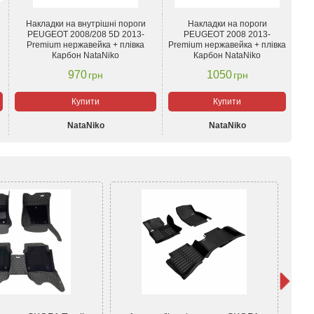
Накладки на внутрішні пороги
Накладки на пороги
PEUGEOT 2008/208 5D 2013-
PEUGEOT 2008 2013-
Premium нержавейка + плівка
Premium нержавейка + плівка
Карбон NataNiko
Карбон NataNiko
970
1050
грн
грн
Купити
Купити
NataNiko
NataNiko