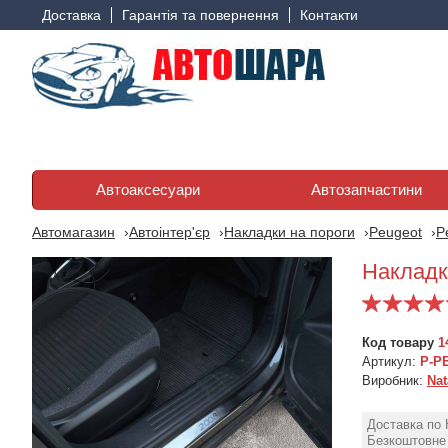
Доставка
Гарантія та повернення
Контакти
Автоаксесуари
Автозапчастини
Автомагазин
Автоінтер'єр
Накладки на пороги
Peugeot
P
Накладк
Код товару
1
Артикул:
P-P
Виробник:
Nat
Доставка по 
Безкоштовне 