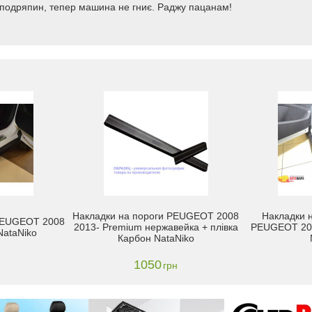
д подряпин, тепер машина не гниє. Раджу пацанам!
Накладки на пороги PEUGEOT 2008
Накладки н
 PEUGEOT 2008
2013- Premium нержавейка + плівка
PEUGEOT 200
NataNiko
Карбон NataNiko
1050
грн