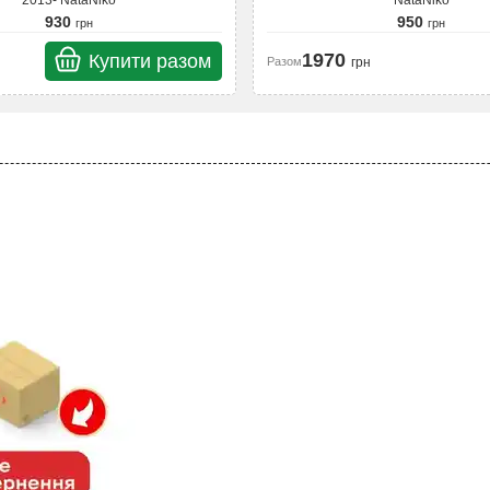
2013- NataNiko
NataNiko
930
950
грн
грн
1970
Купити разом
Разом
грн