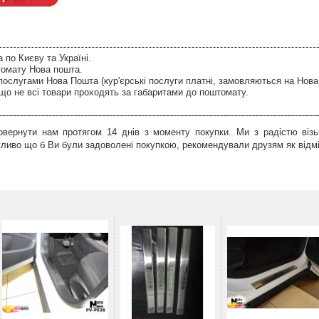
по Києву та Україні.
томату Нова пошта.
послугами Нова Пошта (кур'єрські послуги платні, замовляються на Нова
що не всі товари проходять за габаритами до поштомату.
вернути нам протягом 14 днів з моменту покупки. Ми з радістю візь
иво що б Ви були задоволені покупкою, рекомендували друзям як відмін