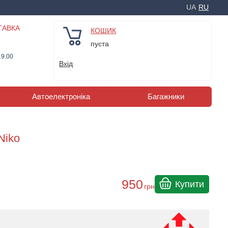
UA
RU
ТАВКА
КОШИК
пуста
19.00
Вхід
Автоелектроніка
Багажники
Niko
950
Купити
грн