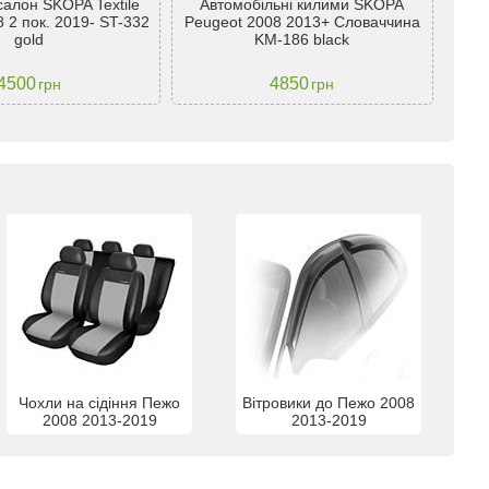
салон SKOPA Textile
Автомобільні килими SKOPA
Кил
 2 пок. 2019- ST-332
Peugeot 2008 2013+ Словаччина
gold
KM-186 black
4500
4850
грн
грн
Чохли на сідіння Пежо
Вітровики до Пежо 2008
2008 2013-2019
2013-2019