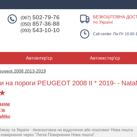
502-79-76
БЕЗКОШТОВНА ДОС
(067)
по Україні
857-36-88
(050)
543-10-10
(093)
Call-center: Пн-Пт 10.00-
Автоінтер'єр
Автоекстер'єр
eugeot 2008 2013-2019
и на пороги PEUGEOT 2008 II * 2019- - Nata
44998
E36
aNiko
Києву та Україні - безкоштовна на відділення або поштомат Нова пошта.
повернення через "Легке Повернення Нова пошта".