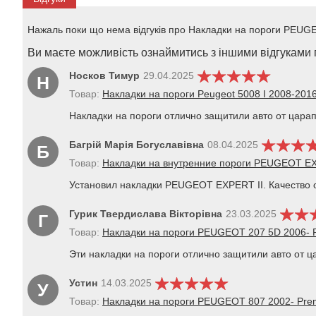
Нажаль поки що нема відгуків про Накладки на пороги PEUGEO
Ви маєте можливість ознаймитись з іншими відгуками п
Носков Тимур
29.04.2025
Н
Товар:
Накладки на пороги Peugeot 5008 I 2008-201
Накладки на пороги отлично защитили авто от царапи
Багрій Марія Богуславівна
08.04.2025
Б
Товар:
Накладки на внутренние пороги PEUGEOT EX
Установил накладки PEUGEOT EXPERT II. Качество о
Гурик Твердислава Вікторівна
23.03.2025
Г
Товар:
Накладки на пороги PEUGEOT 207 5D 2006- 
Эти накладки на пороги отлично защитили авто от ц
Устин
14.03.2025
У
Товар:
Накладки на пороги PEUGEOT 807 2002- Pre