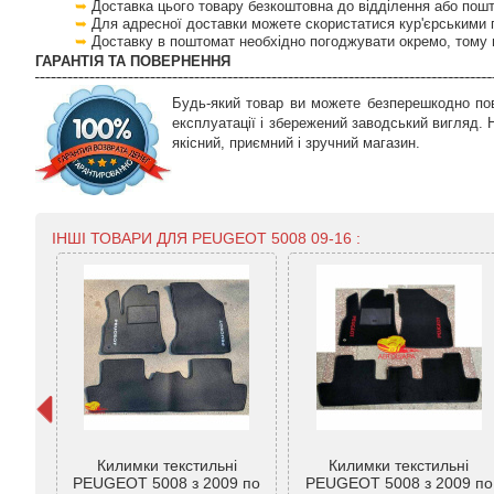
Доставка цього товару безкоштовна до відділення або пош
Для адресної доставки можете скористатися кур'єрськими 
Доставку в поштомат необхідно погоджувати окремо, тому 
ГАРАНТІЯ ТА ПОВЕРНЕННЯ
Будь-який товар ви можете безперешкодно пов
експлуатації і збережений заводський вигляд.
якісний, приємний і зручний магазин.
ІНШІ ТОВАРИ ДЛЯ PEUGEOT 5008 09-16 :
ugeot
Килимки текстильні
Килимки текстильні
т на
PEUGEOT 5008 з 2009 по
PEUGEOT 5008 з 2009 по