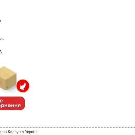
ю.
.
я.
6
.
по Києву та Україні.