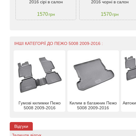
iko
2016 сірі в салон
2016 чорні в салон
1570
1570
грн
грн
ІНШІ КАТЕГОРІЇ ДО ПЕЖО 5008 2009-2016 :
Гумові килимки Пежо
Килим в багажник Пежо
Авток
5008 2009-2016
5008 2009-2016
Відгуки
Залиште відгук