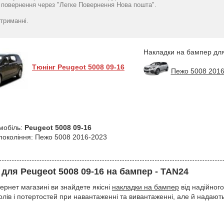
Peugeot 5008 I 2009-
2013 з загином
5008 2009-2017
повернення через "Легке Повернення Нова пошта".
2013 з загином NataNiko
нержавейка + плівка
нерж" (TAN
930
грн
1553
Карбон NataNiko
гр
триманні.
1020
грн
Накладки на бампер для
Тюнінг Peugeot 5008 09-16
Пежо 5008 2016
мобіль:
Peugeot 5008 09-16
 покоління: Пежо 5008 2016-2023
для Peugeot 5008 09-16 на бампер - TAN24
ернет магазині ви знайдете якісні
накладки на бампер
від надійног
олів і потертостей при навантаженні та вивантаженні, але й надають