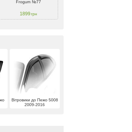
Frogum №77
2017 S-2741 - RIZLINE
бо
1899
2500
грн
грн
ежо
Вітровики до Пежо 5008
2009-2016