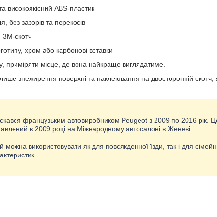
 та високоякісний ABS-пластик
я, без зазорів та перекосів
й 3M-скотч
готипу, хром або карбонові вставки
 приміряти місце, де вона найкраще виглядатиме.
 лише знежирення поверхні та наклеювання на двосторонній скотч, я
ускався французьким автовиробником Peugeot з 2009 по 2016 рік. Ц
тавлений в 2009 році на Міжнародному автосалоні в Женеві.
й можна використовувати як для повсякденної їзди, так і для сімейни
рактеристик.