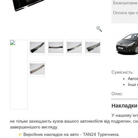
5008 2009-2017 "Хром-
5008 2009-2017 "ABS-
Безкоштовне 
нерж" (TAN24)
пласт" (TAN24)
1553
1573
грн
грн
Оплата при о
Сумісність:
Авто
Інші
Опис:
Накладки 
У нашому інт
не тільки захищають кузов вашого автомобіля від подряпин, ск
завершенішого вигляду.
Виробник накладок на авто - TAN24 Туреччина.