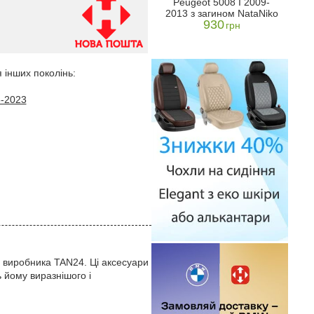
Peugeot 5008 I 2009-
 "Хром-
5008 2009-2017 "ABS-
2
2013 з загином NataNiko
24)
пласт" (TAN24)
нер
930
1573
грн
Ка
н
грн
 інших поколінь:
-2023
о виробника TAN24. Ці аксесуари
 йому виразнішого і