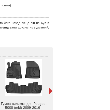
 пошта).
о його назад якщо він не був в
омендували друзям як відмінний,
Гумові килимки для Peugeot
Килимки автомобільні в салон
3D
5008 (mkI) 2009-2016 -
для PEUGEOT 5008 2010-