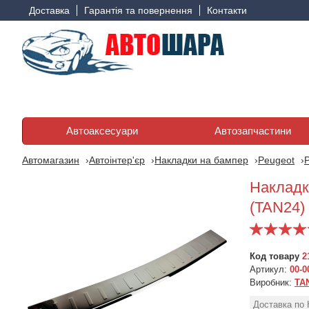
Доставка
Гарантія та повернення
Контакти
Автоаксесуари
Автозапчастини
Автомагазин
Автоінтер'єр
Накладки на бампер
Peugeot
Накладк
(TAN24)
Код товару
2
Артикул:
00-0
Виробник:
TA
Накладка на задній
Накладка на задній
бампер для Peugeot
бампер для Peugeot
Доставка по 