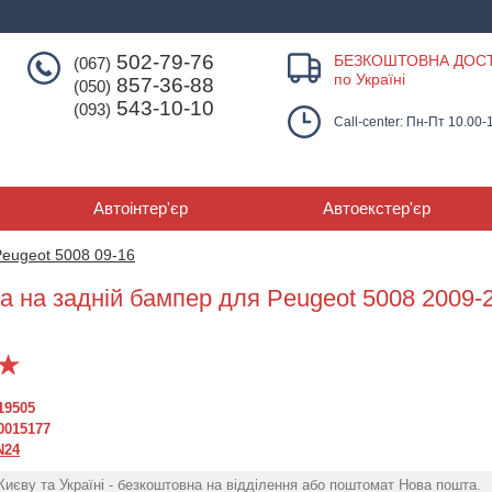
502-79-76
БЕЗКОШТОВНА ДОС
(067)
по Україні
857-36-88
(050)
543-10-10
(093)
Call-center: Пн-Пт 10.00-
Автоінтер'єр
Автоекстер'єр
Peugeot 5008 09-16
а на задній бампер для Peugeot 5008 2009-
19505
0015177
N24
Накладки на бампер
Накладка на 
Накладки на бампер
Peugeot 5008 I 2009-
бампер для P
Києву та Україні - безкоштовна на відділення або поштомат Нова пошта.