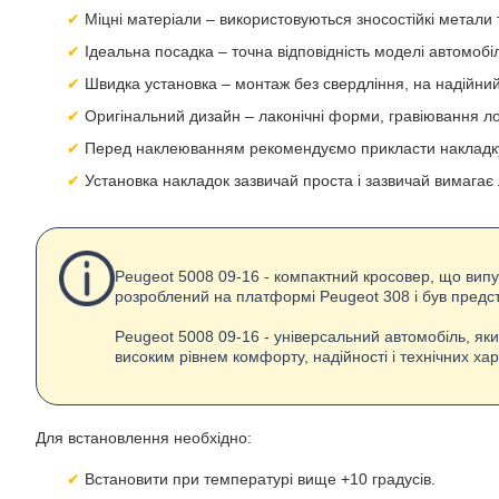
Міцні матеріали – використовуються зносостійкі метали
Ідеальна посадка – точна відповідність моделі автомобіл
Швидка установка – монтаж без свердління, на надійни
Оригінальний дизайн – лаконічні форми, гравіювання ло
Перед наклеюванням рекомендуємо прикласти накладку,
Установка накладок зазвичай проста і зазвичай вимагає
Peugeot 5008 09-16 - компактний кросовер, що вип
розроблений на платформі Peugeot 308 і був предс
Peugeot 5008 09-16 - універсальний автомобіль, яки
високим рівнем комфорту, надійності і технічних ха
Для встановлення необхідно:
Встановити при температурі вище +10 градусів.