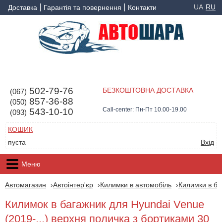
UA
RU
Доставка
Гарантія та повернення
Контакти
502-79-76
БЕЗКОШТОВНА ДОСТАВКА
(067)
857-36-88
(050)
Call-center: Пн-Пт 10.00-19.00
543-10-10
(093)
КОШИК
пуста
Вхід
Меню
Автомагазин
Автоінтер'єр
Килимки в автомобіль
Килимки в ба
Килимок в багажник для Hyundai Venue
(2019-...) верхня поличка з бортиками 30