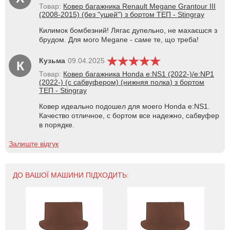
Товар:
Ковер багажника Renault Megane Grantour III
(2008-2015) (без "ушей") з бортом ТЕП - Stingray
Килимок бомбезний! Лягає дупельно, не махаєшся з
брудом. Для мого Megane - саме те, що треба!
Кузьма
09.04.2025
К
Товар:
Ковер багажника Honda e:NS1 (2022-)/e:NP1
(2022-) (с сабвуфером) (нижняя полка) з бортом
ТЕП - Stingray
Ковер идеально подошел для моего Honda e:NS1.
Качество отличное, с бортом все надежно, сабвуфер
в порядке.
Залиште відгук
ДО ВАШОЇ МАШИНИ ПІДХОДИТЬ: