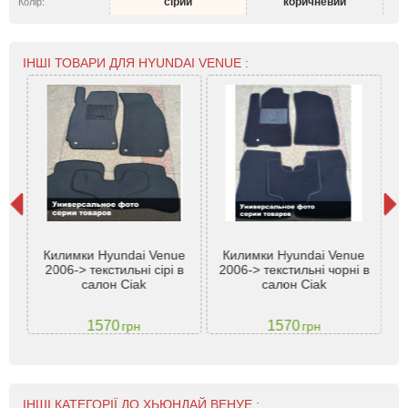
сірий
коричневий
Колір:
ІНШІ ТОВАРИ ДЛЯ HYUNDAI VENUE :
Килимки Hyundai Venue
Килимки Hyundai Venue
К
2006-> текстильні сірі в
2006-> текстильні чорні в
Te
салон Ciak
салон Ciak
1570
1570
грн
грн
ІНШІ КАТЕГОРІЇ ДО ХЬЮНДАЙ ВЕНУЕ :