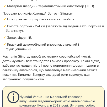
Матеріал твердий - термопластичний еластомер (ТЕП)
Переваги килимків Хьюндай Венуе - Stingray:
Повторюють форму багажника автомобіля.
Выоста бортика - 2-4 см (залежить від моделі авто, бортиків в
багажнику).
Запах відсутній.
Красивий автомобільний візерунок-стильний і
функціональний.
Компанія Stingray виробляє килими єрвопейської якості,
дотримуючись всіх стандартів і вимог Євросоюзу. Такий підхід
забезпечує кращу якість і повне повторення форми підлоги в
багажнику автомобіля, що забезпечує максимальний захист
покриття. Килимки Stingray вже довгі роки користуються
заслуженою популярністю. '.
Hyundai Venue - це маленький кросовер,
випущений південнокорейською автомобільною
компанією Hyundai в 2019 році. Він являє собою