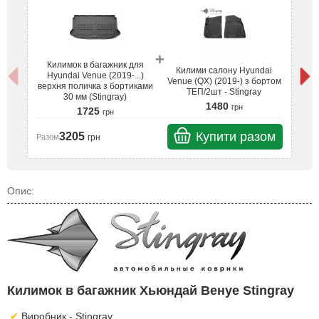
+
Килимок в багажник для
Килими салону Hyundai
Hyundai Venue (2019-...)
Venue (QX) (2019-) з бортом
верхня поличка з бортиками
ве
ТЕП/2шт - Stingray
30 мм (Stingray)
1480
грн
1725
грн
Купити разом
3205
грн
Разом
Ра
Опис:
Килимок в багажник Хьюндай Венуе Stingray
Виробник - Stingray