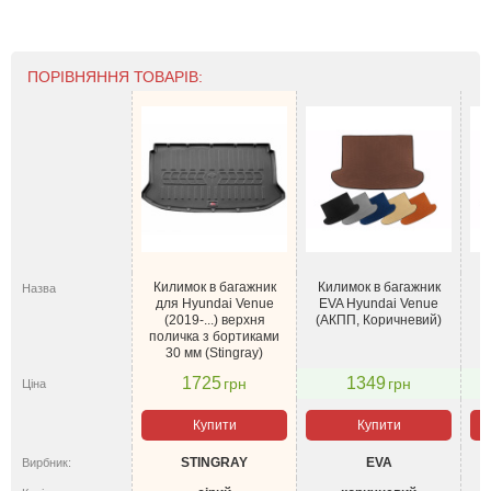
ПОРІВНЯННЯ ТОВАРІВ:
Килимок в багажник
Килимок в багажник
К
Назва
для Hyundai Venue
EVA Hyundai Venue
E
(2019-...) верхня
(АКПП, Коричневий)
(
поличка з бортиками
30 мм (Stingray)
1725
1349
грн
грн
Ціна
Купити
Купити
STINGRAY
EVA
Вирбник: