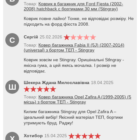
Товар:
Коврик в багажник для Ford Fiesta (2002-
2008) hatchback с бортиками 30 мм (Stingray)
Коврик повне лайно! Тонке, не відповідає розміру. Не
підходить на форд фієста 2008.
Сергій
25.02.2026
С
Товар:
Ковер багажника Fabia II (5J) (2007-2014)
(universal) з бортом ТЕП - Stingray
Коврик зовсім не Stingray. Оришінальні Stlngray -
якісна гума, а цей якясь мочалка. І розмір не
відповідає.
Шекера Ждана Милославівна
18.04.2025
Ш
Товар:
Ковер багажника Opel Zafira A (1999-2005) (5
місць) з бортом ТЕП - Stingray
Килим багажника Stingray для Opel Zafira A –
ідеальний вибір! Якісний матеріал ТЕП, бортики
утримують бруд. Раджу!
Хотибор
15.04.2025
Х