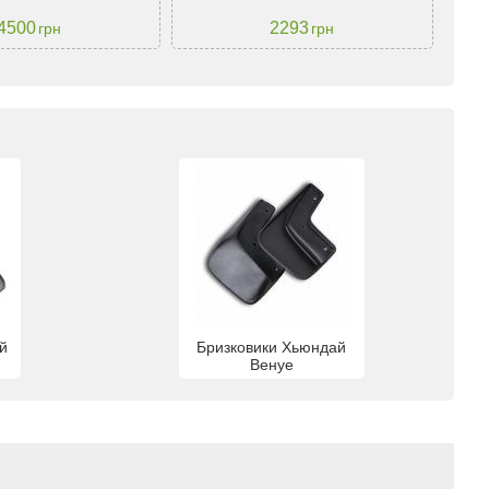
4500
2293
грн
грн
й
Бризковики Хьюндай
Венуе