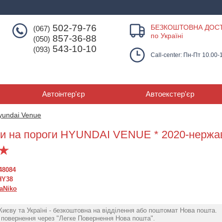
502-79-76
БЕЗКОШТОВНА ДОС
(067)
по Україні
857-36-88
(050)
543-10-10
(093)
Call-center: Пн-Пт 10.00-
Автоінтер'єр
Автоекстер'єр
yundai Venue
и на пороги HYUNDAI VENUE * 2020-нержаве
48084
HY38
aNiko
Києву та Україні - безкоштовна на відділення або поштомат Нова пошта.
повернення через "Легке Повернення Нова пошта".