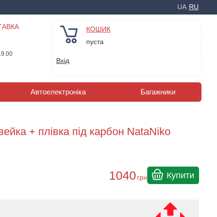
UA
RU
ТАВКА
КОШИК
пуста
19.00
Вхід
Автоелектроніка
Багажники
йка + плівка під карбон NataNiko
1040
Купити
грн