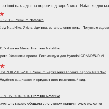
ро інші накладки на пороги від виробника - Nataniko для м
- / 2012- Premium NataNiko
від NataNiko. Якість відмінна, встановлення легке. Покупкою зад
17- 4 шт на Метал Premium NataNiko
роги. Установка проста. Рекомендую для Hyundai GRANDEUR VI.
CSON III 2015-2019 Premium нержавейка+пленка Карбон NataNiko
. Надёжно защищают и придают авто изысканный вид.
CENT IV 2010-2016 Premium NataNiko
азмотал в гараже обещали с логотипом пришли голые железяки