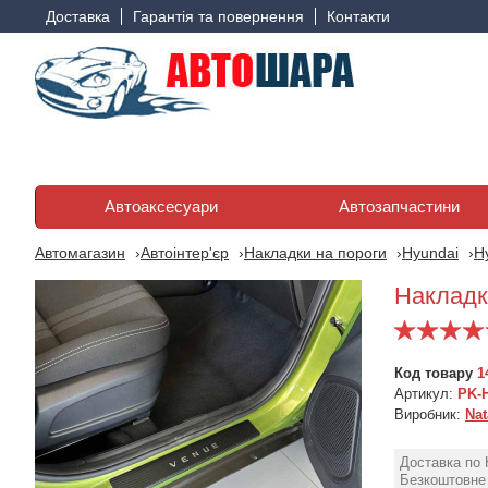
Доставка
Гарантія та повернення
Контакти
Автоаксесуари
Автозапчастини
Автомагазин
Автоінтер'єр
Накладки на пороги
Hyundai
H
Накладк
Код товару
1
Артикул:
PK-
Виробник:
Nat
Доставка по 
Безкоштовне 