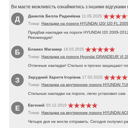
Ви маєте можливість ознаймитись з іншими відгуками п
Данилів Белла Радимівна
11.05.2025
Д
Товар:
Накладки на пороги HYUNDAI I20/ I20 FL 2009
Придбав накладки на пороги HYUNDAI I20 2009-2012 
Рекомендую!
Блажко Магамир
18.03.2025
Б
Товар:
Накладки на пороги Hyundai GRANDEUR VI 20
Отличные накладки! Стильно и прочно защищают по
Зарудний Харитя Ігорівна
17.03.2025
З
Товар:
Накладки на внутренние пороги HYUNDAI TU
Стильные накладки на пороги, легко установил сам
Евгений
03.12.2019
Е
Товар:
Накладки на внутренние пороги HYUNDAI AC
Четыре дня не могли отправить. Сегодня получил р