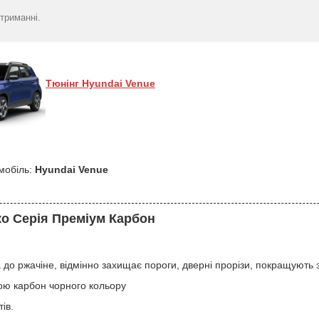
триманні.
Тюнінг Hyundai Venue
мобіль:
Hyundai Venue
ко Серія Преміум Карбон
 до ржачіне, відмінно захищає пороги, дверні прорізи, покращують з
ою карбон чорного кольору
ів.