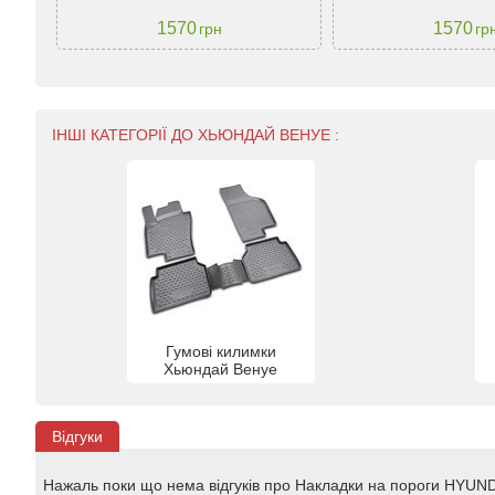
1570
1570
грн
гр
ІНШІ КАТЕГОРІЇ ДО ХЬЮНДАЙ ВЕНУЕ :
Гумові килимки
Хьюндай Венуе
Відгуки
Нажаль поки що нема відгуків про Накладки на пороги HYUND