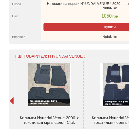
Накладки на пороги HYUNDAI VENUE * 2020-нержа
Назва
NataNiko
1050
грн
Ціна
Купити
NataNiko
Вирбник:
ІНШІ ТОВАРИ ДЛЯ HYUNDAI VENUE :
 Venue
Килимки Hyundai Venue 2006->
Килимки Hyundai V
a
текстильні сірі в салон Ciak
текстильні чорні в