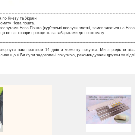
по Києву та Україні.
томату Нова пошта.
послугами Нова Пошта (кур'єрські послуги платні, замовляються на Нова
що не всі товари проходять за габаритами до поштомату.
вернути нам протягом 14 днів з моменту покупки. Ми з радістю візь
иво що б Ви були задоволені покупкою, рекомендували друзям як відмін