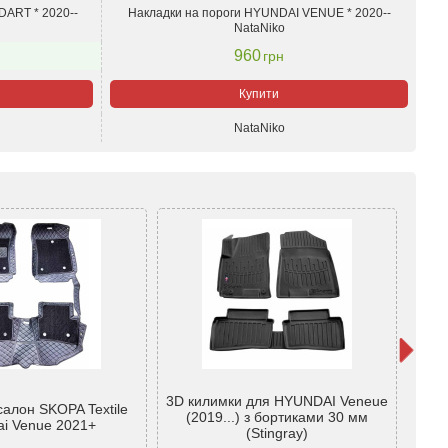
ART * 2020--
Накладки на пороги HYUNDAI VENUE * 2020--
NataNiko
960
грн
Купити
NataNiko
3D килимки для HYUNDAI Veneue
салон SKOPA Textile
К
(2019...) з бортиками 30 мм
ai Venue 2021+
(Stingray)