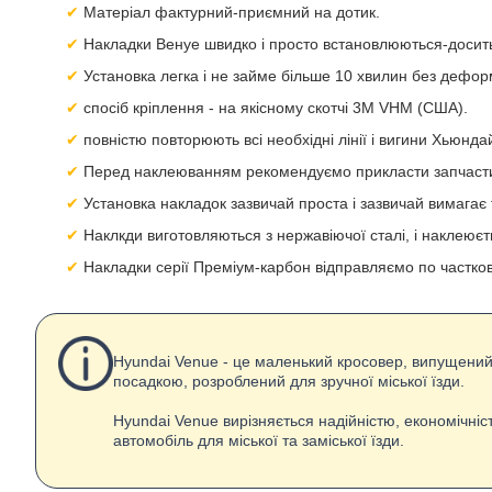
Матеріал фактурний-приємний на дотик.
Накладки Венуе швидко і просто встановлюються-досить 
Установка легка і не займе більше 10 хвилин без дефор
спосіб кріплення - на якісному скотчі 3M VHM (США).
повністю повторюють всі необхідні лінії і вигини Хьюнда
Перед наклеюванням рекомендуємо прикласти запчастин
Установка накладок зазвичай проста і зазвичай вимагає 
Наклкди виготовляються з нержавіючої сталі, і наклеюєт
Накладки серії Преміум-карбон відправляємо по часткові
Hyundai Venue - це маленький кросовер, випущений
посадкою, розроблений для зручної міської їзди.
Hyundai Venue вирізняється надійністю, економічні
автомобіль для міської та заміської їзди.