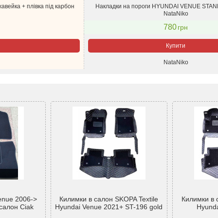
вейка + плівка під карбон
Накладки на пороги HYUNDAI VENUE STAND
NataNiko
780
грн
Купити
NataNiko
enue 2006->
Килимки в салон SKOPA Textile
Килимки в 
 салон Ciak
Hyundai Venue 2021+ ST-196 gold
Hyund