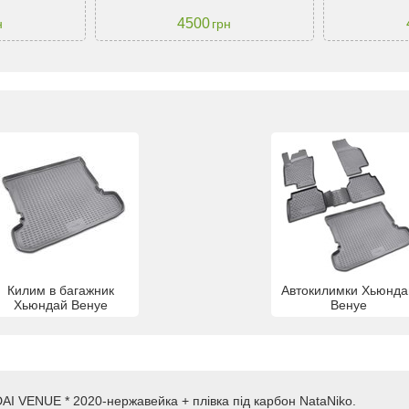
4500
н
грн
Килим в багажник
Автокилимки Хьюнда
Хьюндай Венуе
Венуе
AI VENUE * 2020-нержавейка + плівка під карбон NataNiko.