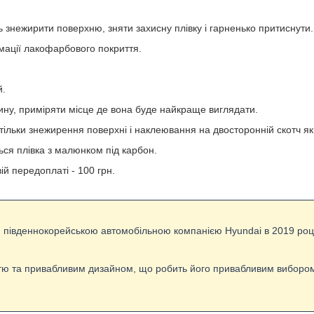
знежирити поверхню, зняти захисну плівку і гарненько притиснути.
мації лакофарбового покриття.
й.
у, приміряти місце де вона буде найкраще виглядати.
тільки знежирення поверхні і наклеювання на двосторонній скотч як
ься плівка з малюнком під карбон.
й передоплаті - 100 грн.
 південнокорейською автомобільною компанією Hyundai в 2019 році
стю та привабливим дизайном, що робить його привабливим вибором