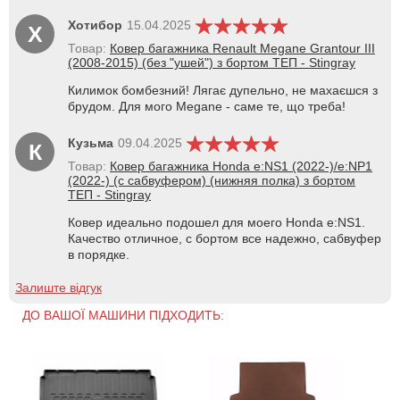
Хотибор
15.04.2025
Х
Товар:
Ковер багажника Renault Megane Grantour III
(2008-2015) (без "ушей") з бортом ТЕП - Stingray
Килимок бомбезний! Лягає дупельно, не махаєшся з
брудом. Для мого Megane - саме те, що треба!
Кузьма
09.04.2025
К
Товар:
Ковер багажника Honda e:NS1 (2022-)/e:NP1
(2022-) (с сабвуфером) (нижняя полка) з бортом
ТЕП - Stingray
Ковер идеально подошел для моего Honda e:NS1.
Качество отличное, с бортом все надежно, сабвуфер
в порядке.
Залиште відгук
ДО ВАШОЇ МАШИНИ ПІДХОДИТЬ: