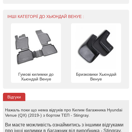
ІНШІ КАТЕГОРІЇ ДО ХЬЮНДАЙ ВЕНУЕ :
Гумові килимки до
Бризковики Хьюндай
Хьюндай Венуе
Венуе
Відгуки
Нажаль поки що нема відгуків про Килим багажника Hyundai
Venue (QX) (2019-) з бортом ТЕП - Stingray.
Ви маєте можливість ознаймитись з іншими відгуками
про інші килимки в багажник від виробника - Stingray.