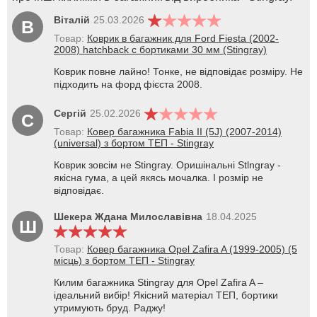
Віталій
25.03.2026
В
Товар:
Коврик в багажник для Ford Fiesta (2002-
2008) hatchback с бортиками 30 мм (Stingray)
Коврик повне лайно! Тонке, не відповідає розміру. Не
підходить на форд фієста 2008.
Сергій
25.02.2026
С
Товар:
Ковер багажника Fabia II (5J) (2007-2014)
(universal) з бортом ТЕП - Stingray
Коврик зовсім не Stingray. Оришінальні Stlngray -
якісна гума, а цей якясь мочалка. І розмір не
відповідає.
Шекера Ждана Милославівна
18.04.2025
Ш
Товар:
Ковер багажника Opel Zafira A (1999-2005) (5
місць) з бортом ТЕП - Stingray
Килим багажника Stingray для Opel Zafira A –
ідеальний вибір! Якісний матеріал ТЕП, бортики
утримують бруд. Раджу!