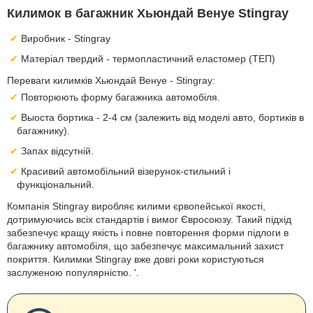
Килимок в багажник Хьюндай Венуе Stingray
Виробник - Stingray
Матеріал твердий - термопластичний еластомер (ТЕП)
Переваги килимків Хьюндай Венуе - Stingray:
Повторюють форму багажника автомобіля.
Выоста бортика - 2-4 см (залежить від моделі авто, бортиків в
багажнику).
Запах відсутній.
Красивий автомобільний візерунок-стильний і
функціональний.
Компанія Stingray виробляє килими єрвопейської якості,
дотримуючись всіх стандартів і вимог Євросоюзу. Такий підхід
забезпечує кращу якість і повне повторення форми підлоги в
багажнику автомобіля, що забезпечує максимальний захист
покриття. Килимки Stingray вже довгі роки користуються
заслуженою популярністю. '.