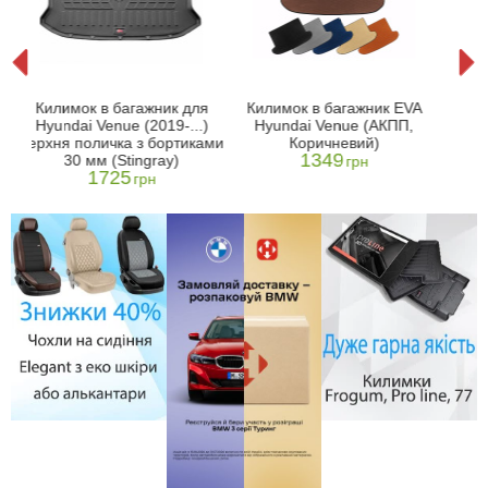
AI
Кил
Килимок в багажник для
Килимок в багажник EVA
Hy
Hyundai Venue (2019-...)
Hyundai Venue (АКПП,
верхня поличка з бортиками
Коричневий)
1349
30 мм (Stingray)
грн
1725
грн