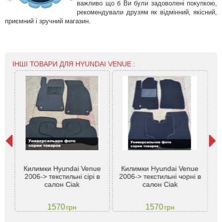
важливо що б Ви були задоволені покупкою,
рекомендували друзям як відмінний, якісний,
приємний і зручний магазин.
ІНШІ ТОВАРИ ДЛЯ HYUNDAI VENUE :
Килимки Hyundai Venue
Килимки Hyundai Venue
К
2006-> текстильні сірі в
2006-> текстильні чорні в
Te
салон Ciak
салон Ciak
1570
1570
грн
грн