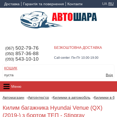
UA
RU
Доставка
Гарантія та повернення
Контакти
502-79-76
БЕЗКОШТОВНА ДОСТАВКА
(067)
857-36-88
(050)
Call-center: Пн-Пт 10.00-19.00
543-10-10
(093)
КОШИК
пуста
Вхід
Меню
Автомагазин
Автоінтер'єр
Килимки в автомобіль
Килимки в ба
Килим багажника Hyundai Venue (QX)
(2019-) з бортом ТЕП - Stingray