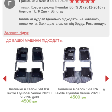
Гронський Юхим
09.01.2025
Г
Товар:
Ковры салона Hyundai i30 (GD) (2011-2016) з
бортом ТЕП/ 2шт - Stingray
Килимки чудові! Ідеально підходять, не ковзають,
легко мити. Захищають салон від бруду. Рекомендую!
Залиште відгук
ДО ВАШОЇ МАШИНИ ПІДХОДИТЬ:
3D 
Килимки в салон SKOPA
Килимки в салон SKOPA
том
Veneu
Textile Hyundai Venue 2021+
Textile Hyundai Venue 2021+
4500
ST-196 gold
грн
4500
грн