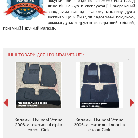
покупки. Ми з радістю візьмемо його назад
якщо він не був в експлуатації і збережений
заводський вигляд. Нашому магазину дуже
важливо що б Ви були задоволені покупкою,
рекомендували друзям як відмінний, якісний,
приємний і зручний магазин.
ІНШІ ТОВАРИ ДЛЯ HYUNDAI VENUE :
К
Килимки Hyundai Venue
Килимки Hyundai Venue
H
2006-> текстильні сірі в
2006-> текстильні чорні в
ве
салон Ciak
салон Ciak