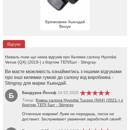
Бризковики Хьюндай
Венуе
Відгуки
Нажаль поки що нема відгуків про Килими салону Hyundai
Venue (QX) (2019-) з бортом ТЕП/5шт - Stingray.
Ви маєте можливість ознаймитись з іншими відгуками
про інші килимки гумові до салону від виробника -
Stingray для марки Хьюндай.
Бандурка Йосеф
24.02.2025
Б
Товар:
Ковры салона Hyundai Tucson (NX4) (2021-) з
бортом ТЕП/ 5шт - Stingray
Отличные коврики! Лужи не передашь, песок не
достанет. Заслуживают уважения заработкой своей!