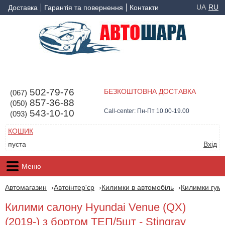
UA
RU
Доставка
Гарантія та повернення
Контакти
502-79-76
БЕЗКОШТОВНА ДОСТАВКА
(067)
857-36-88
(050)
Call-center: Пн-Пт 10.00-19.00
543-10-10
(093)
КОШИК
пуста
Вхід
Меню
Автомагазин
Автоінтер'єр
Килимки в автомобіль
Килимки гумо
Килими салону Hyundai Venue (QX)
(2019-) з бортом ТЕП/5шт - Stingray