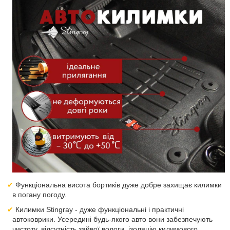
Функціональна висота бортиків дуже добре захищає килимки
в погану погоду.
Килимки Stingray - дуже функціональні і практичні
автоковрики. Усередині будь-якого авто вони забезпечують
чистоту, відсутність зайвої вологи, ізоляцію килимового