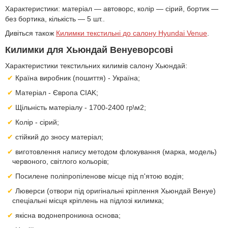
Характеристики: матеріал — автоворс, колір — сірий, бортик —
без бортика, кількість — 5 шт..
Дивіться також
Килимки текстильні до салону Hyundai Venue
.
Килимки для Хьюндай Венуеворсові
Характеристики текстильних килимів салону Хьюндай:
Країна виробник (пошиття) - Україна;
Матеріал - Європа CIAK;
Щільність матеріалу - 1700-2400 гр\м2;
Колір - сірий;
стійкий до зносу матеріал;
виготовлення напису методом флокування (марка, модель)
червоного, світлого кольорів;
Посилене поліпропіленове місце під п'ятою водія;
Люверси (отвори під оригінальні кріплення Хьюндай Венуе)
спеціальні місця кріплень на підлозі килимка;
якісна водонепроникна основа;