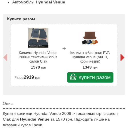
Автомобіль:
Hyundai Venue
Купити разом
+
Килимки Hyundai Venue
Килимок в багажник EVA
2006-> текстильні сірі в
Hyundai Venue (АКПП,
салон Ciak
Коричневий)
1570
1349
грн
грн
Купити разом
2919
грн
Разом
Ра
Опис:
Купити килимки Hyundai Venue 2006-> текстильні сірі в салон
Ciak для
Hyundai Venue
за 1570 грн. Підходить лише на
вказаний кузов і роки.