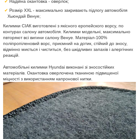
Надійна окантовка - оверлок;
Розмір XXL - максимально закривають підлогу автомобіля
Хьюндай Венуе;
Килимки СІАК виготовлені з якісного еропейского ворсу, по
контурах салону автомобіля. Килимки модельні, максимально
пвторяют всі вигини салону Венуе. Матеріал-100%
поліпропіленовий ворс, приємний на дотик, стійкий до зносу,
відмінно миється і чиститься, без шкідливих запахів і алергічних
реакцій.
Автомобільні килимки Hyundai виконані зі зносостійких
матеріалів. Окантовка оверлочена тканиною підвищеної
міцності з використанням капронової нитки.