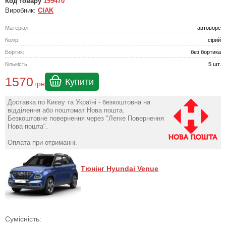
Код товару
199470
Виробник:
CIAK
Матеріал:
автоворс
Колір:
сірий
Бортик:
без бортика
Кількість:
5 шт.
1570
Купити
грн
Доставка по Києву та Україні - безкоштовна на
відділення або поштомат Нова пошта.
Безкоштовне повернення через "Легке Повернення
Нова пошта".
Оплата при отриманні.
Тюнінг Hyundai Venue
Сумісність: