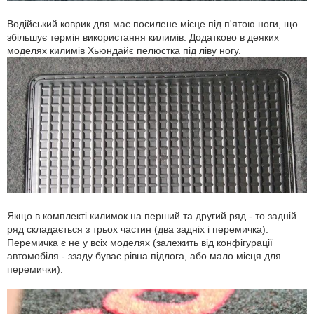
Водійський коврик для має посилене місце під п'ятою ноги, що
збільшує термін використання килимів. Додатково в деяких
моделях килимів Хьюндайє пелюстка під ліву ногу.
Якщо в комплекті килимок на перший та другий ряд - то задній
ряд складається з трьох частин (два задніх і перемичка).
Перемичка є не у всіх моделях (залежить від конфігурації
автомобіля - ззаду буває рівна підлога, або мало місця для
перемички).