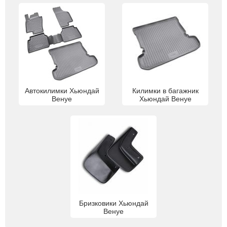
Автокилимки Хьюндай
Килимки в багажник
Венуе
Хьюндай Венуе
Бризковики Хьюндай
Венуе