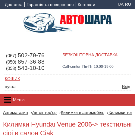
UA
RU
Доставка
Гарантія та повернення
Контакти
502-79-76
БЕЗКОШТОВНА ДОСТАВКА
(067)
857-36-88
(050)
Call-center: Пн-Пт 10.00-19.00
543-10-10
(093)
КОШИК
пуста
Вхід
Меню
Автомагазин
Автоінтер'єр
Килимки в автомобіль
Килимки текс
Килимки Hyundai Venue 2006-> текстильні
сірі в салон Ciak