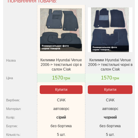
ПОРІВНЯННЯ ТОВАРІВ:
Килимки Hyundai Venue
Килимки Hyundai Venue
Назва
2006-> текстильні сірі в
2006-> текстильні чорні в
салон Ciak
салон Ciak
1570
1570
грн
грн
Ціна
Купити
Купити
CIAK
CIAK
Вирбник:
автоворс
автоворс
Матеріал:
сірий
чорний
Колір:
без бортика
без бортика
Бортик:
5 шт.
5 шт.
Кількість: