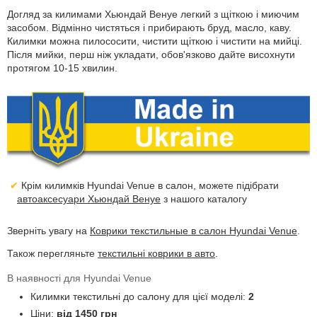
Догляд за килимами Хьюндай Венуе легкий з щіткою і миючим
засобом. Відмінно чистяться і прибирають бруд, масло, каву.
Килимки можна пилососити, чистити щіткою і чистити на мийці.
Після мийки, перш ніж укладати, обов'язково дайте висохнути
протягом 10-15 хвилин.
Крім килимків Hyundai Venue в салон, можете підібрати
автоаксесуари Хьюндай Венуе
з нашого каталогу
Зверніть увагу на
Коврики текстильные в салон Hyundai Venue
.
Також перегляньте
текстильні коврики в авто
.
В наявності для Hyundai Venue
Килимки текстильні до салону для цієї моделі:
2
Ціни:
від 1450 грн