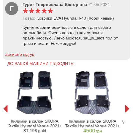
Гурик Твердислава Вікторівна
21.05.2024
Г
Товар:
Коврики EVA Hyundai I-40 (Коричневый)
Купил коврики резиновые в салон для своего
автомобиля. Очень доволен качеством и
практичностью. Легко моются, защищают пол от
грязи и влаги. Рекомендую!
Залиште відгук
ДО ВАШОЇ МАШИНИ ПІДХОДИТЬ:
3D 
Килимки в салон SKOPA
Килимки в салон SKOPA
том
Veneu
Textile Hyundai Venue 2021+
Textile Hyundai Venue 2021+
4500
ST-196 gold
грн