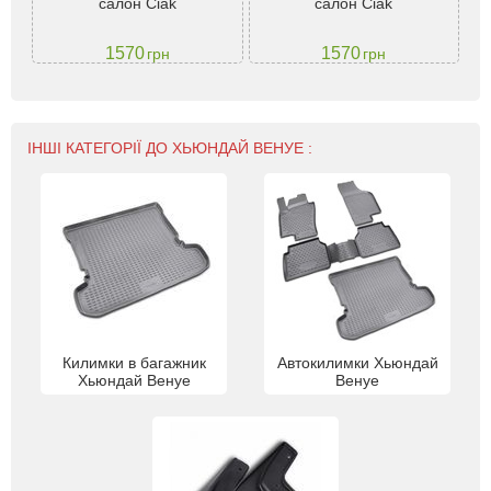
салон Ciak
салон Ciak
1570
1570
грн
грн
ІНШІ КАТЕГОРІЇ ДО ХЬЮНДАЙ ВЕНУЕ :
Килимки в багажник
Автокилимки Хьюндай
Хьюндай Венуе
Венуе