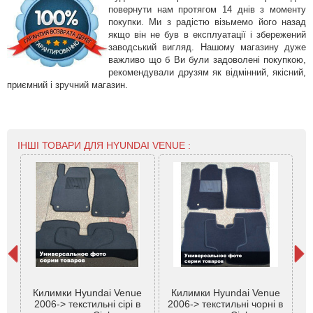
повернути нам протягом 14 днів з моменту
покупки. Ми з радістю візьмемо його назад
якщо він не був в експлуатації і збережений
заводський вигляд. Нашому магазину дуже
важливо що б Ви були задоволені покупкою,
рекомендували друзям як відмінний, якісний,
приємний і зручний магазин.
ІНШІ ТОВАРИ ДЛЯ HYUNDAI VENUE :
К
Килимки Hyundai Venue
Килимки Hyundai Venue
H
2006-> текстильні сірі в
2006-> текстильні чорні в
ве