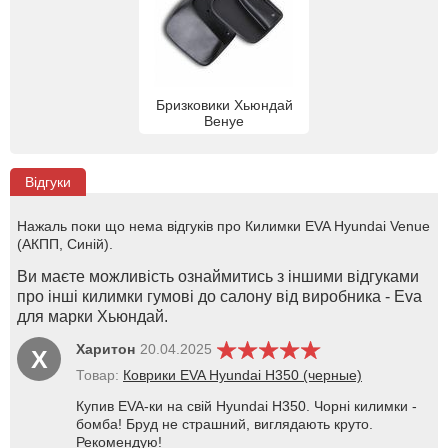
Бризковики Хьюндай
Венуе
Відгуки
Нажаль поки що нема відгуків про Килимки EVA Hyundai Venue
(АКПП, Синій).
Ви маєте можливість ознаймитись з іншими відгуками
про інші килимки гумові до салону від виробника - Eva
для марки Хьюндай.
Харитон
20.04.2025
Х
Товар:
Коврики EVA Hyundai H350 (черные)
Купив EVA-ки на свій Hyundai H350. Чорні килимки -
бомба! Бруд не страшний, виглядають круто.
Рекомендую!