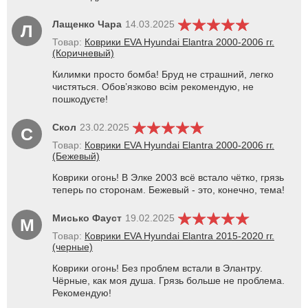
Лащенко Чара
14.03.2025
Л
Товар:
Коврики EVA Hyundai Elantra 2000-2006 гг.
(Коричневый)
Килимки просто бомба! Бруд не страшний, легко
чистяться. Обов’язково всім рекомендую, не
пошкодуєте!
Скол
23.02.2025
С
Товар:
Коврики EVA Hyundai Elantra 2000-2006 гг.
(Бежевый)
Коврики огонь! В Элке 2003 всё встало чётко, грязь
теперь по сторонам. Бежевый - это, конечно, тема!
Мисько Фауст
19.02.2025
М
Товар:
Коврики EVA Hyundai Elantra 2015-2020 гг.
(черные)
Коврики огонь! Без проблем встали в Элантру.
Чёрные, как моя душа. Грязь больше не проблема.
Рекомендую!