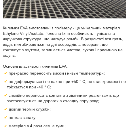
Килимки EVA виготовлені з полімеру - це унікальний матеріал
Ethylene Vinyl Acetate. Головна їхня особливість - унікальна
чарункова структура, що нагадує ромби. В результаті вся грязь,
води, пил збираються на дні осередків, а поверхня, що
контактує з взуттям, залишається чистою, сухою і приємною на
ошупь.
Основні властивості килимків EVA:
прекрасно переносить високі і низькі температури;
не деформується і не пахне при +50 ° С, не стає крихкою і не
тріскається при -40 ° С;
спокійно переносить контакти з хімічними реагентами, що
застосовуються на дорогах в холодну пору року;
довгий термін служби;
не має запаху;
матеріал в 4 рази легше гуми;