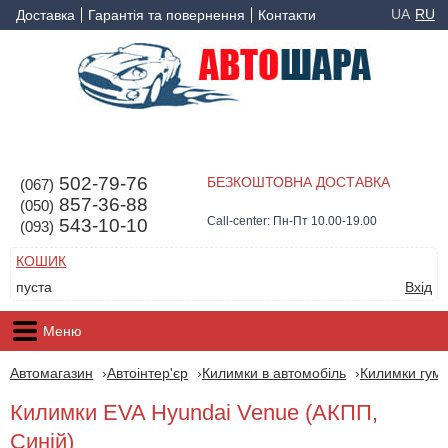
UA
RU
Доставка
Гарантія та повернення
Контакти
502-79-76
БЕЗКОШТОВНА ДОСТАВКА
(067)
857-36-88
(050)
Call-center: Пн-Пт 10.00-19.00
543-10-10
(093)
КОШИК
пуста
Вхід
Меню
Автомагазин
Автоінтер'єр
Килимки в автомобіль
Килимки гумо
Килимки EVA Hyundai Venue (АКПП,
Синій)