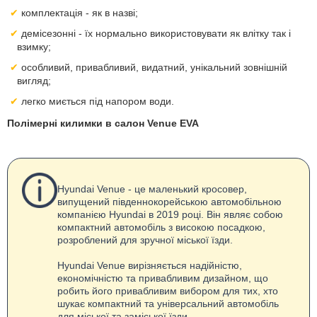
комплектація - як в назві;
демісезонні - їх нормально використовувати як влітку так і
взимку;
особливий, привабливий, видатний, унікальний зовнішній
вигляд;
легко миється під напором води.
Полімерні килимки в салон Venue EVA
Hyundai Venue - це маленький кросовер,
випущений південнокорейською автомобільною
компанією Hyundai в 2019 році. Він являє собою
компактний автомобіль з високою посадкою,
розроблений для зручної міської їзди.
Hyundai Venue вирізняється надійністю,
економічністю та привабливим дизайном, що
робить його привабливим вибором для тих, хто
шукає компактний та універсальний автомобіль
для міської та заміської їзди.