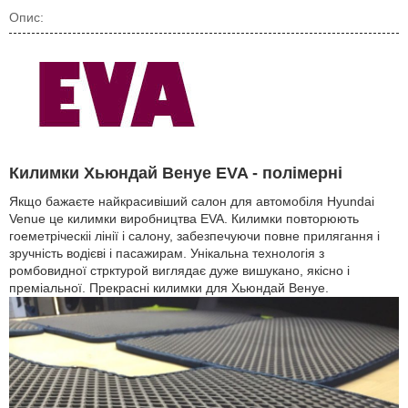
Опис:
Килимки Хьюндай Венуе EVA - полімерні
Якщо бажаєте найкрасивіший салон для автомобіля Hyundai
Venue це килимки виробництва EVA. Килимки повторюють
гоеметріческіі лінії і салону, забезпечуючи повне прилягання і
зручність водієві і пасажирам. Унікальна технологія з
ромбовидної стрктурой виглядає дуже вишукано, якісно і
преміальної. Прекрасні килимки для Хьюндай Венуе.