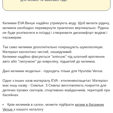
Килимки EVA Венуе надійно утримують воду. Щоб вилити рідину,
килимок необхідно перевернути практично вертикально. Рідина
не буде розтікатися в поїздці і створювати дискомфорт водієві і
пасажирам.
Так само килимки дпоолнітельно покращують шумоізоляцію.
Матеріал екологічно чистий, нешкідливий.
Килимки надійно фіксуються "кліпсою" під штатний кріплення
авто або "липучкою" до ковроліну, підшитий до килимка.
Дані килимки модельні - підходять тільки для Hyundai Venue.
Одне з інших назв матеріалу EVA - етиленвінілацетат. Матеріал
має іншу назву - Севілья. З Севільї виготовляють покриття для
дитячих ігрових секторів, спортивних майданчиків, територій при
басейнах.
Крім килимків в салон, можете підібрати
килим в багажник
Venue
з нашого каталогу